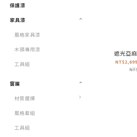
保護漆
家具漆
風格家具漆
木頭專用漆
遮光亞
NT$2,699
工具組
NT
窗簾
材質選擇
風格套組
工具組