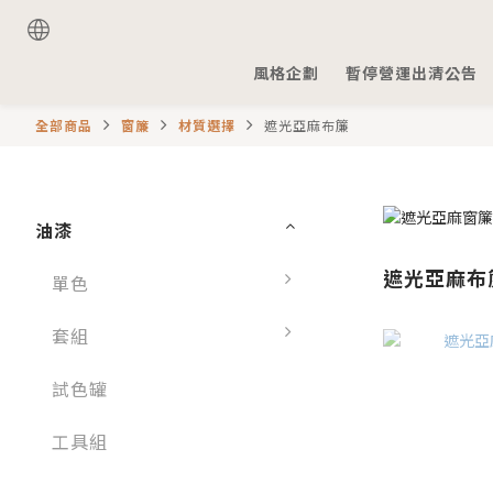
風格企劃
暫停營運出清公告
全部商品
窗簾
材質選擇
遮光亞麻布簾
油漆
遮光亞麻布
單色
套組
試色罐
工具組