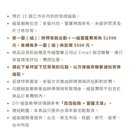
預計 15 個工作天內到府完成組裝。
組裝服務包含：安裝托架、窗簾桿與掛布，未提供熨燙及
尺寸修改等。
第一窗 ( 組 )：師傅單趟出勤＋一組窗簾費用為 $1500
元，後續每多一窗 ( 組 ) 再加價 $500 元。
商品出貨前由幔室布緹窗簾公司以 Email 與您聯繫、進行
安裝環境評估、費用估算。
請在下單時留下您常用的信箱，以方便廠商聯繫通知安排
組裝。
若遇特殊窗型、安裝方式會由師傅現場評估斟酌收費。
勾選組裝服務會由師傅現場收取現金，組裝費用不包含於
商品訂單費用內。
DIY 組裝教學詳情請參考
「改造指南 > 窗簾文章」。
運送範圍：本商品只提供台灣本島宅配取貨。
組裝服務僅提供：
台北、新北市區、桃園、新竹、苗栗、
台中市區