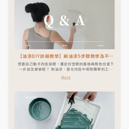
【油漆DIY詳細教學】刷油漆5步驟教學及不可
不知的注意事項
想要自己動手改造房間，選定好空間的風格與顏色但是下
一步該怎麼做呢？ 刷油漆，是在改造中相對簡單的工序
選擇，此篇文章將完整介紹油漆 DIY 的手把手教學，從
More
挑選、工具、採買、前置準備，到刷漆技巧以及完成後的
清潔與處理，讓你看完就能馬上自己動手 DIY！