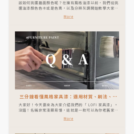
配色推薦｜北歐風、工業風、侘寂風、韓系風
該如何挑選牆面顏色呢？在擁有風格油漆以前，我們從挑
格
選油漆顏色色卡或是色票，以及分辨灰調開始教學大家如
何選擇顏色。到後來我們直接透過佈置一個接著一個的空
More
間，讓大家感受每一個空間呈現的氛圍以及顏色感受，都
是希望可以更好的幫助到大家挑選牆面顏色，即便是小坪
數也可以不擺放過多家具打造出喜歡的氛圍。
三分鐘看懂風格家具漆：適用材質、刷法、常
見 QA 大全
大家好！今天要來為大家介紹我們的「 LOFI 家具漆」。
沒錯！名稱非常淺顯易懂，這就是一款可以為你老舊家具
賦予全新面貌的一款油漆。
More