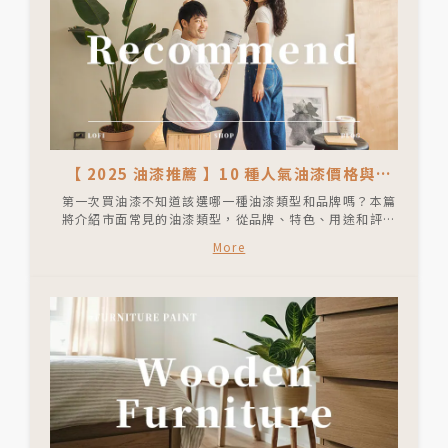
【 2025 油漆推薦 】10 種人氣油漆價格與種
類整理
第一次買油漆不知道該選哪一種油漆類型和品牌嗎？本篇
將介紹市面常見的油漆類型，從品牌、特色、用途和評價
全方面比較，幫助您從10 種人氣油漆油漆推薦中找到最
More
適合的油漆類型和品牌。如果你想要快速了解自己應該要
購買哪一種油漆類型，跟著我們的腳步一起看下去吧！