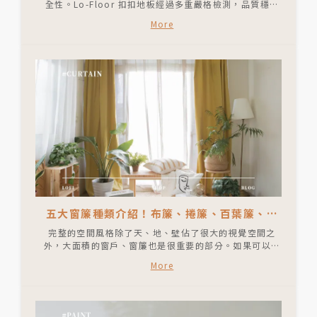
全性。Lo-Floor 扣扣地板經過多重嚴格檢測，品質穩定
且環保無毒。為您打造健康、安全的居家空間！以下將介
More
紹 Lo-Floor 扣扣地板所獲得的所有國際認證，讓大家安
心購買！
五大窗簾種類介紹！布簾、捲簾、百葉簾、斑
馬簾、蜂巢簾差在哪？
完整的空間風格除了天、地、壁佔了很大的視覺空間之
外，大面積的窗戶、窗簾也是很重要的部分。如果可以為
你的窗戶挑選適合的窗簾，不只可以提升整體空間的質
More
感，還會影響空間的氛圍喔！