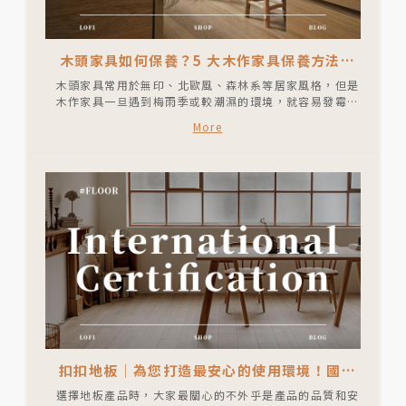
木頭家具如何保養？5 大木作家具保養方法，
放心打造森林系居家風格
木頭家具常用於無印、北歐風、森林系等居家風格，但是
木作家具一旦遇到梅雨季或較潮濕的環境，就容易發霉、
變形，木頭表面也容易吸附油汙，難以清潔。本篇文章將
More
介紹木頭去汙、清潔和5種日常保養方法，透過簡單的木
頭上漆和保養處理，就可以維持木頭家具的色澤和樣貌，
延長木作家具的使用壽命。
扣扣地板｜為您打造最安心的使用環境！國際
檢驗認證一次看
選擇地板產品時，大家最關心的不外乎是產品的品質和安