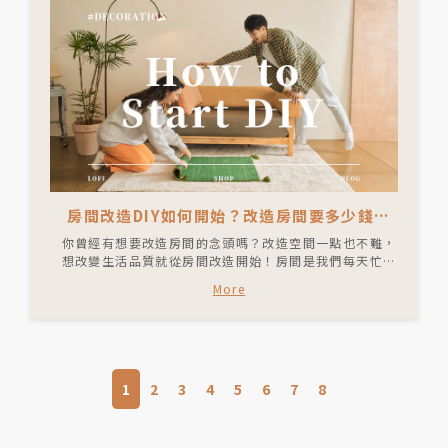
房間改造DIY如何開始？改造房間要多少錢？
小資改造必讀！
你曾經有想要改造房間的念頭嗎？改造空間一點也不難，
想改變生活品質就從房間改造開始！房間是我們每天忙碌
後與自己獨處的放鬆充電站，起床睜開眼睛看見四周都是
More
自己喜愛的模樣，就能讓新的一天充滿能量。無論是租
屋，或是住家裡有自己的小房間，只要跟著這篇文章，從
幾個大面積元素開始著手改造，五步驟就能最大程度讓空
間煥然一新！
1
2
3
4
5
6
7
8