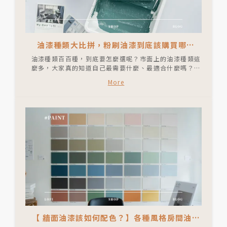
油漆種類大比拼，粉刷油漆到底該購買哪一
種？乳膠漆、油性調和漆、水泥漆差別是什
油漆種類百百種，到底要怎麼選呢？市面上的油漆種類這
麼？
麼多，大家真的知道自己最需要什麼、最適合什麼嗎？水
泥漆、油性調和漆、乳膠漆 ⋯ 這些到底是什麼跟什麼？
More
它們之間又有什麼差別？高光、半光、啞光、平光 ⋯ 這
一堆不同的光澤名稱到底又要怎麼分別呢？這次，我們來
跟大家分享油漆的種類，幫助大家在選擇油漆的漫長路上
能更輕鬆一些！
【 牆面油漆該如何配色？】各種風格房間油漆