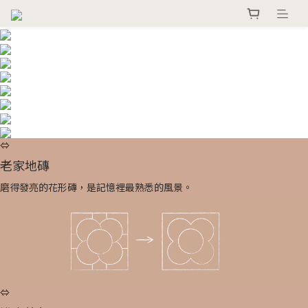
⇔
老家地磚
磨得發亮的花形磚，是記憶裡最熟悉的風景。
⇔