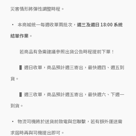
災害情形將彈性調整時程。
本商城統一每週收單兩批次，
週三及週日 18:00 系統
結單作業
。
若商品有急需建議參照出貨公告時程提前下單！
▌週日收單，商品預計週三寄出，最快週四、週五到
貨。
▌週三收單，商品預計週五寄出，最快週六、下週一
到貨。
物流司機將於送貨前致電與您聯繫，若有額外運送需
求屆時再與司機提出即可。