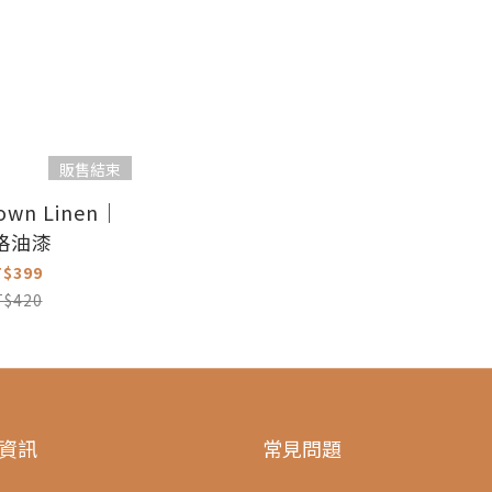
販售結束
wn Linen｜
格油漆
T$399
T$420
資訊
常見問題