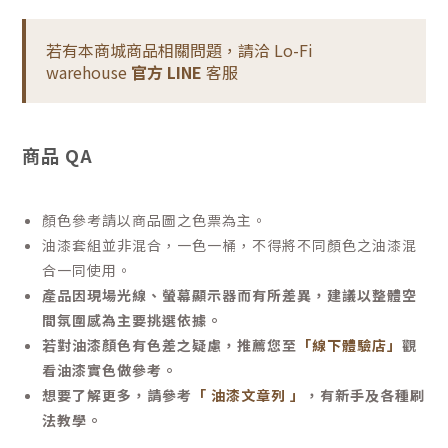
若有本商城商品相關問題，請洽 Lo-Fi
warehouse
官方 LINE
客服
商品 QA
顏色參考請以商品圖之色票為主。
油漆套組並非混合，一色一桶，不得將不同顏色之油漆混
合一同使用。
產品因現場光線、螢幕顯示器而有所差異，建議以整體空
間氛圍感為主要挑選依據。
若對油漆顏色有色差之疑慮，推薦您至
「線下體驗店」
觀
看油漆實色做參考。
想要了解更多，請參考
「 油漆文章列 」
，有新手及各種刷
法教學。