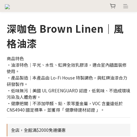
深咖色 Brown Linen｜風
格油漆
商品特色
・油漆特色｜平光、水性、虹牌全效乳膠漆，適合室內牆面裝修
使用。
・產品製造｜本產品由 Lo-Fi House 特製調色，與虹牌油漆合力
研發製作。
・低味無污｜美國 UL GREENGUARD 認證，低氣味、不造成環境
污染及人體危害。
・健康把關｜不添加甲醛、鉛、汞等重金屬，VOC 含量遠低於 
CNS4940 國定標準，並獲得「 健康綠建材認證 」。
全店，全館滿$2000免運優惠