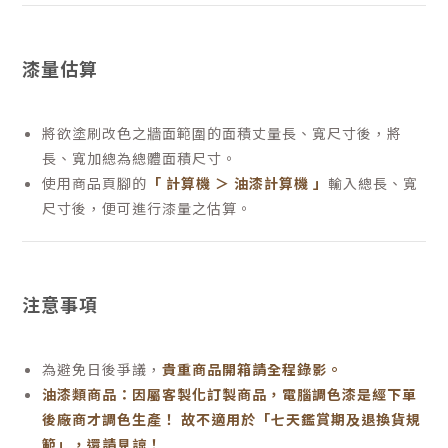
漆量估算
將欲塗刷改色之牆面範圍的面積丈量長、寬尺寸後，將
長、寬加總為總體面積尺寸。
使用商品頁腳的
「 計算機 ＞ 油漆計算機 」
輸入總長、寬
尺寸後，便可進行漆量之估算。
注意事項
為避免日後爭議，
貴重商品開箱請全程錄影。
油漆類商品：因屬客製化訂製商品，電腦調色漆是經下單
後廠商才調色生產！ 故不適用於「七天鑑賞期及退換貨規
範」，還請見諒！