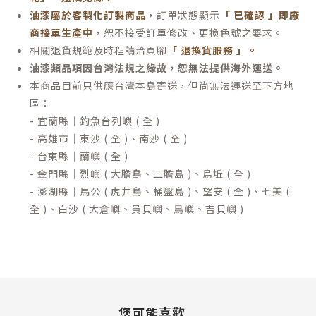
油漆屬於客製化訂製商品
，訂單狀態顯示
「 已確認 」即廠
商接單生產中
，恕不接受訂單修改、更換色號之要求。
相關退貨規範及時程請洽頁腳
「 退換貨服務 」
。
油漆類品項因台灣法規之緣故，恕無法提供海外運送。
本商品目前只供應台灣本島寄送，但尚無法運送至下方地
區：
- 宜蘭縣｜釣魚台列嶼 ( 全 )
- 高雄市｜東沙 ( 全 )、南沙 ( 全 )
- 台東縣｜蘭嶼 ( 全 )
- 金門縣｜烈嶼 ( 大膽島、二膽島 )、烏坵 ( 全 )
- 澎湖縣｜馬公 ( 虎井島、桶盤島 )、望安 ( 全 )、七美 (
全 )、白沙 ( 大倉嶼、員貝嶼、鳥嶼、吉貝嶼 )
您可能喜歡...