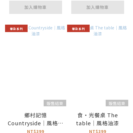
加入購物車
加入購物車
暈染系列
暈染系列
販售結束
販售結束
鄉村記憶
食・光餐桌 The
Countryside｜風格油
table｜風格油漆
漆
NT$399
NT$399