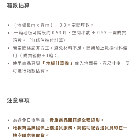
箱數估算
( 地板長m x 寬m ) ÷ 3.3 = 空間坪數。
一箱地板可鋪設約 0.53 坪，空間坪數 ÷ 0.53 ＝需購買
箱數。（無條件進位計算）
若空間格局非方正，避免材料不足，建議加上耗損材料備
用（ 購買箱數＋1箱 ）。
使用商品頁腳
「 地板計算機 」
輸入地面長、寬尺寸後，便
可進行箱數估算。
注意事項
為避免日後爭議，
貴重商品開箱請全程錄影。
地板商品無提供上樓送貨服務，請協助配合送貨員約在一
樓空曠處領取貨。