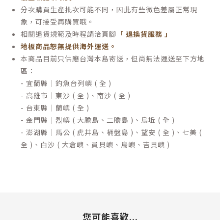
分次購買生產批次可能不同，因此有些微色差屬正常現
象，可接受再購買哦。
相關退貨規範及時程請洽頁腳
「 退換貨服務 」
地板商品恕無提供海外運送。
本商品目前只供應台灣本島寄送，但尚無法運送至下方地
區：
- 宜蘭縣｜釣魚台列嶼 ( 全 )
- 高雄市｜東沙 ( 全 )、南沙 ( 全 )
- 台東縣｜蘭嶼 ( 全 )
- 金門縣｜烈嶼 ( 大膽島、二膽島 )、烏坵 ( 全 )
- 澎湖縣｜馬公 ( 虎井島、桶盤島 )、望安 ( 全 )、七美 (
全 )、白沙 ( 大倉嶼、員貝嶼、鳥嶼、吉貝嶼 )
您可能喜歡...