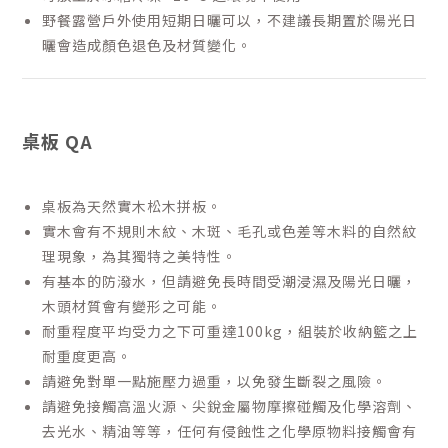
野餐露營戶外使用短期日曬可以，不建議長期置於陽光日
曬會造成顏色退色及材質變化。
桌板 QA
桌板為天然實木松木拼板。
實木會有不規則木紋、木斑、毛孔或色差等木料的自然紋
理現象，為其獨特之美特性。
有基本的防潑水，但請避免長時間受潮浸濕及陽光日曬，
木頭材質會有變形之可能。
耐重程度平均受力之下可重達100kg，組裝於收納籃之上
耐重度更高。
請避免對單一點施壓力過重，以免發生斷裂之風險。
請避免接觸高溫火源、尖銳金屬物摩擦碰觸及化學溶劑、
去光水、精油等等，任何有侵蝕性之化學原物料接觸會有