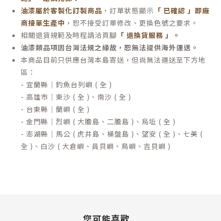
油漆屬於客製化訂製商品
，訂單狀態顯示
「 已確認 」即廠
商接單生產中
，恕不接受訂單修改、更換色號之要求。
相關退貨規範及時程請洽頁腳
「 退換貨服務 」
。
油漆類品項因台灣法規之緣故，恕無法提供海外運送。
本商品目前只供應台灣本島寄送，但尚無法運送至下方地
區：
- 宜蘭縣｜釣魚台列嶼 ( 全 )
- 高雄市｜東沙 ( 全 )、南沙 ( 全 )
- 台東縣｜蘭嶼 ( 全 )
- 金門縣｜烈嶼 ( 大膽島、二膽島 )、烏坵 ( 全 )
- 澎湖縣｜馬公 ( 虎井島、桶盤島 )、望安 ( 全 )、七美 (
全 )、白沙 ( 大倉嶼、員貝嶼、鳥嶼、吉貝嶼 )
您可能喜歡...