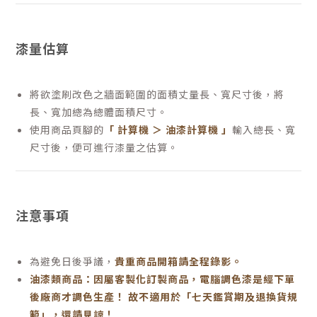
漆量估算
將欲塗刷改色之牆面範圍的面積丈量長、寬尺寸後，將
長、寬加總為總體面積尺寸。
使用商品頁腳的
「 計算機 ＞ 油漆計算機 」
輸入總長、寬
尺寸後，便可進行漆量之估算。
注意事項
為避免日後爭議，
貴重商品開箱請全程錄影。
油漆類商品：因屬客製化訂製商品，電腦調色漆是經下單
後廠商才調色生產！ 故不適用於「七天鑑賞期及退換貨規
範」，還請見諒！