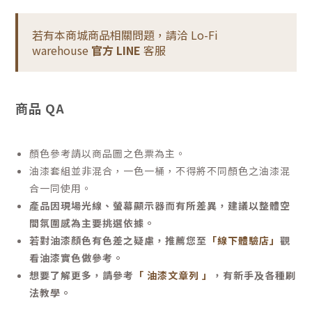
若有本商城商品相關問題，請洽 Lo-Fi
warehouse
官方 LINE
客服
商品 QA
顏色參考請以商品圖之色票為主。
油漆套組並非混合，一色一桶，不得將不同顏色之油漆混
合一同使用。
產品因現場光線、螢幕顯示器而有所差異，建議以整體空
間氛圍感為主要挑選依據。
若對油漆顏色有色差之疑慮，推薦您至
「線下體驗店」
觀
看油漆實色做參考。
想要了解更多，請參考
「 油漆文章列 」
，有新手及各種刷
法教學。