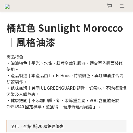
橘紅色 Sunlight Morocco
｜風格油漆
商品特色
・油漆特色｜平光、水性、虹牌全效乳膠漆，適合室內牆面裝修
使用。
・產品製造｜本產品由 Lo-Fi House 特製調色，與虹牌油漆合力
研發製作。
・低味無污｜美國 UL GREENGUARD 認證，低氣味、不造成環境
污染及人體危害。
・健康把關｜不添加甲醛、鉛、汞等重金屬，VOC 含量遠低於 
CNS4940 國定標準，並獲得「 健康綠建材認證 」。
全店，全館滿$2000免運優惠