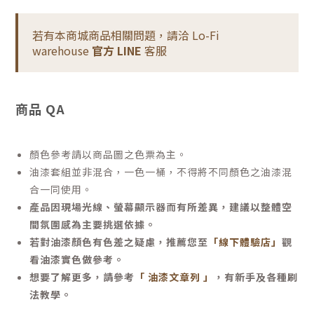
若有本商城商品相關問題，請洽 Lo-Fi
warehouse
官方 LINE
客服
商品 QA
顏色參考請以商品圖之色票為主。
油漆套組並非混合，一色一桶，不得將不同顏色之油漆混
合一同使用。
產品因現場光線、螢幕顯示器而有所差異，建議以整體空
間氛圍感為主要挑選依據。
若對油漆顏色有色差之疑慮，推薦您至
「線下體驗店」
觀
看油漆實色做參考。
想要了解更多，請參考
「 油漆文章列 」
，有新手及各種刷
法教學。