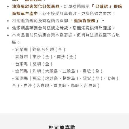
油漆屬於客製化訂製商品
，訂單狀態顯示
「 已確認 」即廠
商接單生產中
，恕不接受訂單修改、更換色號之要求。
相關退貨規範及時程請洽頁腳
「 退換貨服務 」
。
油漆類品項因台灣法規之緣故，恕無法提供海外運送。
本商品目前只供應台灣本島寄送，但尚無法運送至下方地
區：
- 宜蘭縣｜釣魚台列嶼 ( 全 )
- 高雄市｜東沙 ( 全 )、南沙 ( 全 )
- 台東縣｜蘭嶼 ( 全 )
- 金門縣｜烈嶼 ( 大膽島、二膽島 )、烏坵 ( 全 )
- 澎湖縣｜馬公 ( 虎井島、桶盤島 )、望安 ( 全 )、七美 (
全 )、白沙 ( 大倉嶼、員貝嶼、鳥嶼、吉貝嶼 )
您可能喜歡...