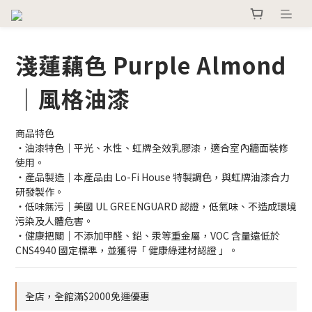
淺蓮藕色 Purple Almond
｜風格油漆
商品特色
・油漆特色｜平光、水性、虹牌全效乳膠漆，適合室內牆面裝修
使用。
・產品製造｜本產品由 Lo-Fi House 特製調色，與虹牌油漆合力
研發製作。
・低味無污｜美國 UL GREENGUARD 認證，低氣味、不造成環境
污染及人體危害。
・健康把關｜不添加甲醛、鉛、汞等重金屬，VOC 含量遠低於 
CNS4940 國定標準，並獲得「 健康綠建材認證 」。
全店，全館滿$2000免運優惠