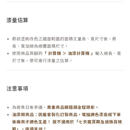
漆量估算
將欲塗刷改色之牆面範圍的面積丈量長、寬尺寸後，將
長、寬加總為總體面積尺寸。
使用商品頁腳的
「 計算機 ＞ 油漆計算機 」
輸入總長、寬
尺寸後，便可進行漆量之估算。
注意事項
為避免日後爭議，
貴重商品開箱請全程錄影。
油漆類商品：因屬客製化訂製商品，電腦調色漆是經下單
後廠商才調色生產！ 故不適用於「七天鑑賞期及退換貨規
範」，還請見諒！