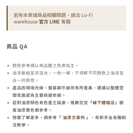
若有本商城商品相關問題，請洽 Lo-Fi
warehouse
官方 LINE
客服
商品 QA
顏色參考請以商品圖之色票為主。
油漆套組並非混合，一色一桶，不得將不同顏色之油漆混
合一同使用。
產品因現場光線、螢幕顯示器而有所差異，建議以整體空
間氛圍感為主要挑選依據。
若對油漆顏色有色差之疑慮，推薦您至
「線下體驗店」
觀
看油漆實色做參考。
想要了解更多，請參考
「 油漆文章列 」
，有新手及各種刷
法教學。