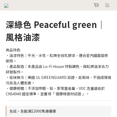
深綠色 Peaceful green｜
風格油漆
商品特色
・油漆特色｜平光、水性、虹牌全效乳膠漆，適合室內牆面裝修
使用。
・產品製造｜本產品由 Lo-Fi House 特製調色，與虹牌油漆合力
研發製作。
・低味無污｜美國 UL GREENGUARD 認證，低氣味、不造成環境
污染及人體危害。
・健康把關｜不添加甲醛、鉛、汞等重金屬，VOC 含量遠低於 
CNS4940 國定標準，並獲得「 健康綠建材認證 」。
全店，全館滿$2000免運優惠