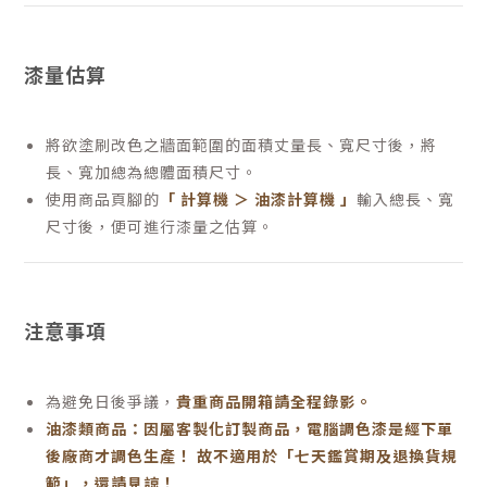
漆量估算
將欲塗刷改色之牆面範圍的面積丈量長、寬尺寸後，將
長、寬加總為總體面積尺寸。
使用商品頁腳的
「 計算機 ＞ 油漆計算機 」
輸入總長、寬
尺寸後，便可進行漆量之估算。
注意事項
為避免日後爭議，
貴重商品開箱請全程錄影。
油漆類商品：因屬客製化訂製商品，電腦調色漆是經下單
後廠商才調色生產！ 故不適用於「七天鑑賞期及退換貨規
範」，還請見諒！