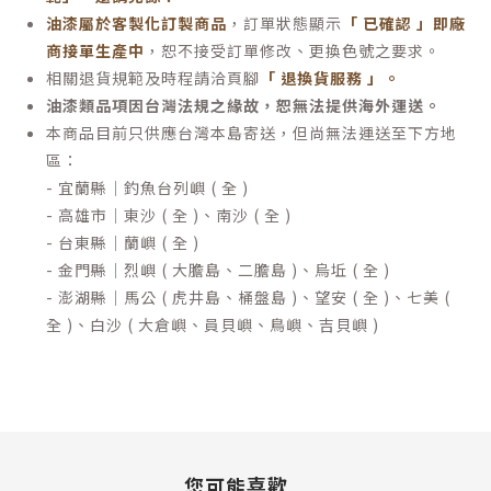
油漆屬於客製化訂製商品
，訂單狀態顯示
「 已確認 」即廠
商接單生產中
，恕不接受訂單修改、更換色號之要求。
相關退貨規範及時程請洽頁腳
「 退換貨服務 」
。
油漆類品項因台灣法規之緣故，恕無法提供海外運送。
本商品目前只供應台灣本島寄送，但尚無法運送至下方地
區：
- 宜蘭縣｜釣魚台列嶼 ( 全 )
- 高雄市｜東沙 ( 全 )、南沙 ( 全 )
- 台東縣｜蘭嶼 ( 全 )
- 金門縣｜烈嶼 ( 大膽島、二膽島 )、烏坵 ( 全 )
- 澎湖縣｜馬公 ( 虎井島、桶盤島 )、望安 ( 全 )、七美 (
全 )、白沙 ( 大倉嶼、員貝嶼、鳥嶼、吉貝嶼 )
您可能喜歡...