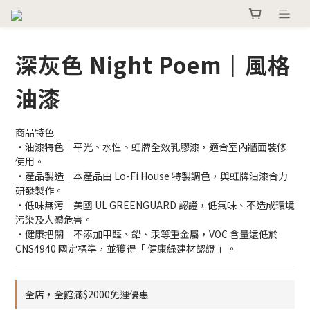
深灰色 Night Poem｜風格
油漆
商品特色
・油漆特色｜平光、水性、虹牌全效乳膠漆，適合室內牆面裝修
使用。
・產品製造｜本產品由 Lo-Fi House 特製調色，與虹牌油漆合力
研發製作。
・低味無污｜美國 UL GREENGUARD 認證，低氣味、不造成環境
污染及人體危害。
・健康把關｜不添加甲醛、鉛、汞等重金屬，VOC 含量遠低於 
CNS4940 國定標準，並獲得「 健康綠建材認證 」。
全店，全館滿$2000免運優惠