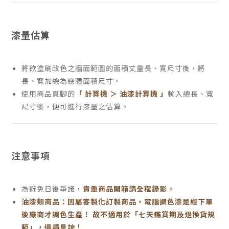
漆量估算
將欲塗刷改色之牆面範圍的面積丈量長、寬尺寸後，將
長、寬加總為總體面積尺寸。
使用商品頁腳的
「 計算機 ＞ 油漆計算機 」
輸入總長、寬
尺寸後，便可進行漆量之估算。
注意事項
為避免日後爭議，
貴重商品開箱請全程錄影。
油漆類商品：因屬客製化訂製商品，電腦調色漆是經下單
後廠商才調色生產！ 故不適用於「七天鑑賞期及退換貨規
範」，還請見諒！