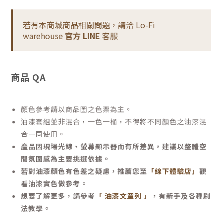
若有本商城商品相關問題，請洽 Lo-Fi
warehouse
官方 LINE
客服
商品 QA
顏色參考請以商品圖之色票為主。
油漆套組並非混合，一色一桶，不得將不同顏色之油漆混
合一同使用。
產品因現場光線、螢幕顯示器而有所差異，建議以整體空
間氛圍感為主要挑選依據。
若對油漆顏色有色差之疑慮，推薦您至
「線下體驗店」
觀
看油漆實色做參考。
想要了解更多，請參考
「 油漆文章列 」
，有新手及各種刷
法教學。