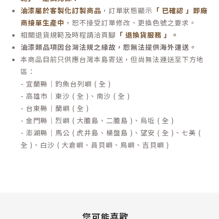
油漆屬於客製化訂製商品
，訂單狀態顯示
「 已確認 」即廠
商接單生產中
，恕不接受訂單修改、更換色號之要求。
相關退貨規範及時程請洽頁腳
「 退換貨服務 」
。
油漆類品項因台灣法規之緣故，恕無法提供海外運送。
本商品目前只供應台灣本島寄送，但尚無法運送至下方地
區：
- 宜蘭縣｜釣魚台列嶼 ( 全 )
- 高雄市｜東沙 ( 全 )、南沙 ( 全 )
- 台東縣｜蘭嶼 ( 全 )
- 金門縣｜烈嶼 ( 大膽島、二膽島 )、烏坵 ( 全 )
- 澎湖縣｜馬公 ( 虎井島、桶盤島 )、望安 ( 全 )、七美 (
全 )、白沙 ( 大倉嶼、員貝嶼、鳥嶼、吉貝嶼 )
您可能喜歡...