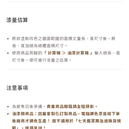
漆量估算
將欲塗刷改色之牆面範圍的面積丈量長、寬尺寸後，將
長、寬加總為總體面積尺寸。
使用商品頁腳的
「 計算機 ＞ 油漆計算機 」
輸入總長、寬
尺寸後，便可進行漆量之估算。
注意事項
為避免日後爭議，
貴重商品開箱請全程錄影。
油漆類商品：因屬客製化訂製商品，電腦調色漆是經下單
後廠商才調色生產！ 故不適用於「七天鑑賞期及退換貨規
範」，還請見諒！