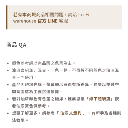
若有本商城商品相關問題，請洽 Lo-Fi
warehouse
官方 LINE
客服
商品 QA
顏色參考請以商品圖之色票為主。
油漆套組並非混合，一色一桶，不得將不同顏色之油漆混
合一同使用。
產品因現場光線、螢幕顯示器而有所差異，建議以整體空
間氛圍感為主要挑選依據。
若對油漆顏色有色差之疑慮，推薦您至
「線下體驗店」
觀
看油漆實色做參考。
想要了解更多，請參考
「 油漆文章列 」
，有新手及各種刷
法教學。