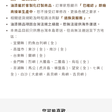
油漆屬於客製化訂製商品
，訂單狀態顯示
「 已確認 」即廠
商接單生產中
，恕不接受訂單修改、更換色號之要求。
相關退貨規範及時程請洽頁腳
「 退換貨服務 」
。
油漆類品項因台灣法規之緣故，恕無法提供海外運送。
本商品目前只供應台灣本島寄送，但尚無法運送至下方地
區：
- 宜蘭縣｜釣魚台列嶼 ( 全 )
- 高雄市｜東沙 ( 全 )、南沙 ( 全 )
- 台東縣｜蘭嶼 ( 全 )
- 金門縣｜烈嶼 ( 大膽島、二膽島 )、烏坵 ( 全 )
- 澎湖縣｜馬公 ( 虎井島、桶盤島 )、望安 ( 全 )、七美 (
全 )、白沙 ( 大倉嶼、員貝嶼、鳥嶼、吉貝嶼 )
您可能喜歡...