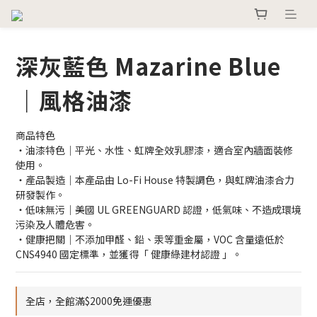
深灰藍色 Mazarine Blue
｜風格油漆
商品特色
・油漆特色｜平光、水性、虹牌全效乳膠漆，適合室內牆面裝修
使用。
・產品製造｜本產品由 Lo-Fi House 特製調色，與虹牌油漆合力
研發製作。
・低味無污｜美國 UL GREENGUARD 認證，低氣味、不造成環境
污染及人體危害。
・健康把關｜不添加甲醛、鉛、汞等重金屬，VOC 含量遠低於 
CNS4940 國定標準，並獲得「 健康綠建材認證 」。
全店，全館滿$2000免運優惠