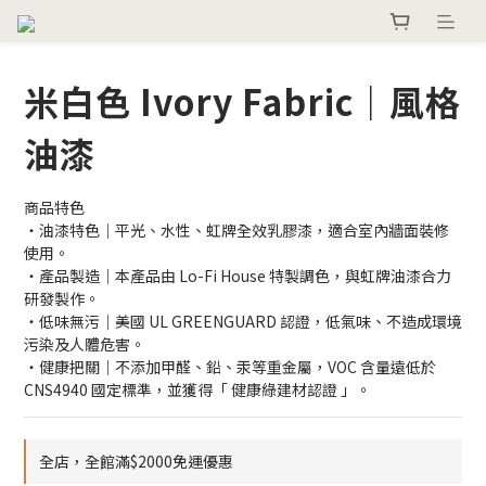
米白色 Ivory Fabric｜風格
油漆
商品特色
・油漆特色｜平光、水性、虹牌全效乳膠漆，適合室內牆面裝修
使用。
・產品製造｜本產品由 Lo-Fi House 特製調色，與虹牌油漆合力
研發製作。
・低味無污｜美國 UL GREENGUARD 認證，低氣味、不造成環境
污染及人體危害。
・健康把關｜不添加甲醛、鉛、汞等重金屬，VOC 含量遠低於 
CNS4940 國定標準，並獲得「 健康綠建材認證 」。
全店，全館滿$2000免運優惠