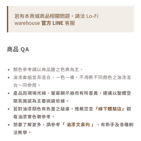
若有本商城商品相關問題，請洽 Lo-Fi
warehouse
官方 LINE
客服
商品 QA
顏色參考請以商品圖之色票為主。
油漆套組並非混合，一色一桶，不得將不同顏色之油漆混
合一同使用。
產品因現場光線、螢幕顯示器而有所差異，建議以整體空
間氛圍感為主要挑選依據。
若對油漆顏色有色差之疑慮，推薦您至
「線下體驗店」
觀
看油漆實色做參考。
想要了解更多，請參考
「 油漆文章列 」
，有新手及各種刷
法教學。