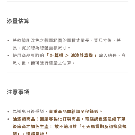
漆量估算
將欲塗刷改色之牆面範圍的面積丈量長、寬尺寸後，將
長、寬加總為總體面積尺寸。
使用商品頁腳的
「 計算機 ＞ 油漆計算機 」
輸入總長、寬
尺寸後，便可進行漆量之估算。
注意事項
為避免日後爭議，
貴重商品開箱請全程錄影。
油漆類商品：因屬客製化訂製商品，電腦調色漆是經下單
後廠商才調色生產！ 故不適用於「七天鑑賞期及退換貨規
範」，還請見諒！