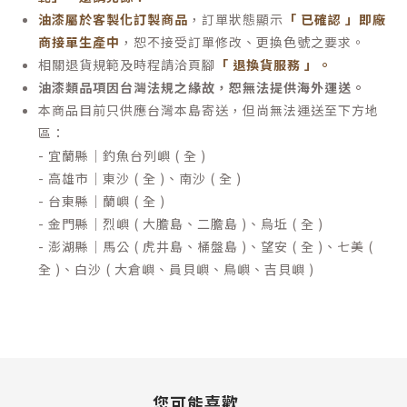
油漆屬於客製化訂製商品
，訂單狀態顯示
「 已確認 」即廠
商接單生產中
，恕不接受訂單修改、更換色號之要求。
相關退貨規範及時程請洽頁腳
「 退換貨服務 」
。
油漆類品項因台灣法規之緣故，恕無法提供海外運送。
本商品目前只供應台灣本島寄送，但尚無法運送至下方地
區：
- 宜蘭縣｜釣魚台列嶼 ( 全 )
- 高雄市｜東沙 ( 全 )、南沙 ( 全 )
- 台東縣｜蘭嶼 ( 全 )
- 金門縣｜烈嶼 ( 大膽島、二膽島 )、烏坵 ( 全 )
- 澎湖縣｜馬公 ( 虎井島、桶盤島 )、望安 ( 全 )、七美 (
全 )、白沙 ( 大倉嶼、員貝嶼、鳥嶼、吉貝嶼 )
您可能喜歡...