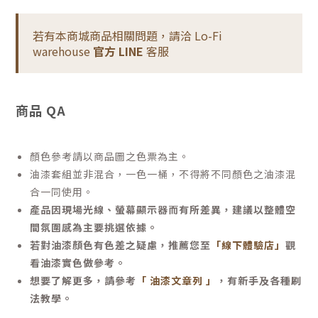
若有本商城商品相關問題，請洽 Lo-Fi
warehouse
官方 LINE
客服
商品 QA
顏色參考請以商品圖之色票為主。
油漆套組並非混合，一色一桶，不得將不同顏色之油漆混
合一同使用。
產品因現場光線、螢幕顯示器而有所差異，建議以整體空
間氛圍感為主要挑選依據。
若對油漆顏色有色差之疑慮，推薦您至
「線下體驗店」
觀
看油漆實色做參考。
想要了解更多，請參考
「 油漆文章列 」
，有新手及各種刷
法教學。