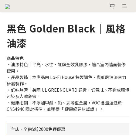
黑色 Golden Black｜風格
油漆
商品特色
・油漆特色｜平光、水性、虹牌全效乳膠漆，適合室內牆面裝修
使用。
・產品製造｜本產品由 Lo-Fi House 特製調色，與虹牌油漆合力
研發製作。
・低味無污｜美國 UL GREENGUARD 認證，低氣味、不造成環境
污染及人體危害。
・健康把關｜不添加甲醛、鉛、汞等重金屬，VOC 含量遠低於 
CNS4940 國定標準，並獲得「 健康綠建材認證 」。
全店，全館滿$2000免運優惠