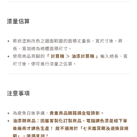
漆量估算
將欲塗刷改色之牆面範圍的面積丈量長、寬尺寸後，將
長、寬加總為總體面積尺寸。
使用商品頁腳的
「 計算機 ＞ 油漆計算機 」
輸入總長、寬
尺寸後，便可進行漆量之估算。
注意事項
為避免日後爭議，
貴重商品開箱請全程錄影。
油漆類商品：因屬客製化訂製商品，電腦調色漆是經下單
後廠商才調色生產！ 故不適用於「七天鑑賞期及退換貨規
範」，還請見諒！