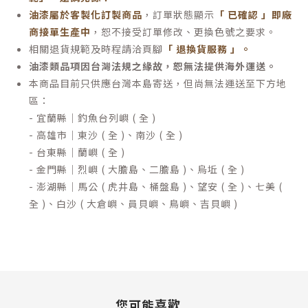
油漆屬於客製化訂製商品
，訂單狀態顯示
「 已確認 」即廠
商接單生產中
，恕不接受訂單修改、更換色號之要求。
相關退貨規範及時程請洽頁腳
「 退換貨服務 」
。
油漆類品項因台灣法規之緣故，恕無法提供海外運送。
本商品目前只供應台灣本島寄送，但尚無法運送至下方地
區：
- 宜蘭縣｜釣魚台列嶼 ( 全 )
- 高雄市｜東沙 ( 全 )、南沙 ( 全 )
- 台東縣｜蘭嶼 ( 全 )
- 金門縣｜烈嶼 ( 大膽島、二膽島 )、烏坵 ( 全 )
- 澎湖縣｜馬公 ( 虎井島、桶盤島 )、望安 ( 全 )、七美 (
全 )、白沙 ( 大倉嶼、員貝嶼、鳥嶼、吉貝嶼 )
您可能喜歡...