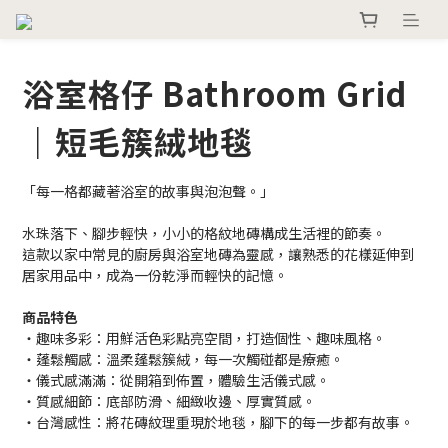
浴室格仔 Bathroom Grid
｜短毛簇絨地毯
「每一格都藏著浴室的故事與泡泡聲。」
水珠落下、腳步輕快，小小的格紋地磚構成生活裡的節奏。
這款以家中常見的廚房與浴室地磚為靈感，讓熟悉的花樣延伸到
居家用品中，成為一份乾淨而輕快的記憶。
商品特色
・趣味多彩：用鮮活色彩點亮空間，打造個性、趣味風格。 
・蓬鬆觸感：溫柔蓬鬆簇絨，每一次觸碰都是療癒。
・儀式感滿滿：從開箱到佈置，體驗生活儀式感。
・質感細節：底部防滑、細緻收邊、厚實質感。
・台灣感性：將花磚紋理重現於地毯，腳下的每一步都有故事。