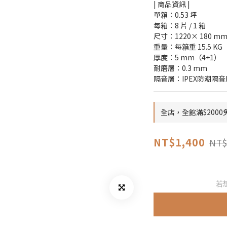
| 商品資訊 |
單箱：0.53 坪
每箱：8 片 / 1 箱
尺寸：1220× 180 mm 
重量：每箱重 15.5 KG
厚度：5 mm（4+1）
耐磨層：0.3 mm
隔音層：IPEX防潮隔音
全店，全館滿$200
NT$1,400
NT$
若