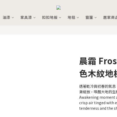
油漆
家具漆
扣扣地板
地毯
窗簾
居家商
晨霜 Fro
色木紋地
透著乾冷與初春的氣息
漸綻放，喚醒大地的生
Awakening moment and
crisp air tinged with 
tenderness and the shi