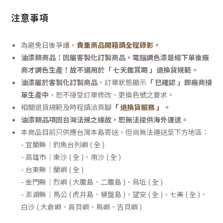
注意事項
為避免日後爭議，
貴重商品開箱請全程錄影。
油漆類商品：因屬客製化訂製商品，電腦調色漆是經下單後廠
商才調色生產！故不適用於「 七天鑑賞期 」退換貨規範。
油漆屬於客製化訂製商品
，訂單狀態顯示
「 已確認 」即廠商接
單生產中
，恕不接受訂單修改、更換色號之要求。
相關退貨規範及時程請洽頁腳
「 退換貨服務 」
。
油漆類品項因台灣法規之緣故，恕無法提供海外運送。
本商品目前只供應台灣本島寄送，但尚無法運送至下方地區：
- 宜蘭縣｜釣魚台列嶼 ( 全 )
- 高雄市｜東沙 ( 全 )、南沙 ( 全 )
- 台東縣｜蘭嶼 ( 全 )
- 金門縣｜烈嶼 ( 大膽島、二膽島 )、烏坵 ( 全 )
- 澎湖縣｜馬公 ( 虎井島、桶盤島 )、望安 ( 全 )、七美 ( 全 )、
白沙 ( 大倉嶼、員貝嶼、鳥嶼、吉貝嶼 )