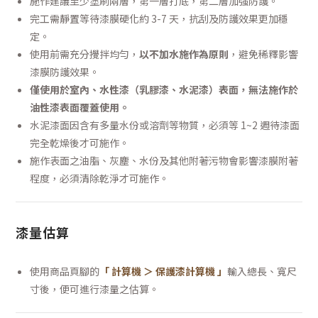
施作建議至少塗刷兩層，第一層打底，第二層加強防護。
完工需靜置等待漆膜硬化約 3-7 天，抗刮及防護效果更加穩
定。
使用前需充分攪拌均勻，
以不加水施作為原則
，避免稀釋影響
漆膜防護效果。
僅使用於室內、水性漆（乳膠漆、水泥漆）表面，無法施作於
油性漆表面覆蓋使用。
水泥漆面因含有多量水份或溶劑等物質，必須等 1~2 週待漆面
完全乾燥後才可施作。
施作表面之油脂、灰塵、水份及其他附著污物會影響漆膜附著
程度，必須清除乾淨才可施作。
漆量估算
使用商品頁腳的
「 計算機 ＞ 保護漆計算機 」
輸入總長、寬尺
寸後，便可進行漆量之估算。