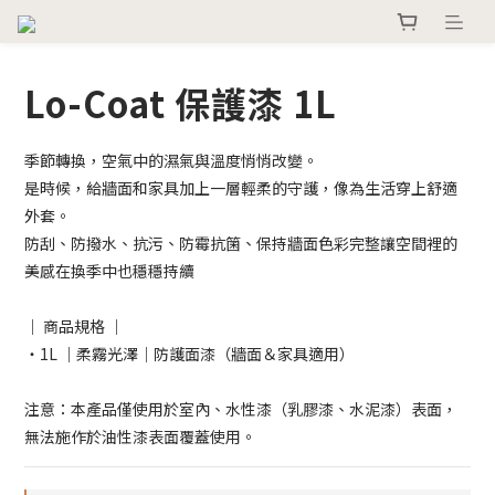
Lo-Coat 保護漆 1L
季節轉換，空氣中的濕氣與溫度悄悄改變。
是時候，給牆面和家具加上一層輕柔的守護，像為生活穿上舒適
外套。
防刮、防撥水、抗污、防霉抗箘、保持牆面色彩完整讓空間裡的
美感在換季中也穩穩持續
｜ 商品規格 ｜
・1L ｜柔霧光澤｜防護面漆（牆面＆家具適用）
注意：本產品僅使用於室內、水性漆（乳膠漆、水泥漆）表面，
無法施作於油性漆表面覆蓋使用。