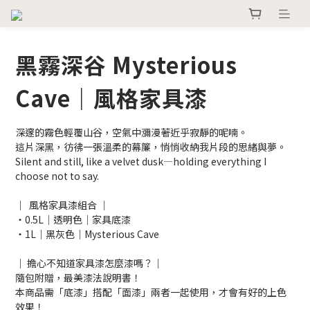
黑霧深谷 Mysterious
Cave｜風格家具漆
深邃的霧色輕覆山谷，空氣中瀰漫著近乎寂靜的呢喃。
這片深黑，彷彿一張溫柔的幕簾，悄悄收納我片段的思緒與夢。
Silent and still, like a velvet dusk—holding everything I 
choose not to say.
｜  風格家具漆組合 ｜
・0.5L｜透明色｜家具底漆
・1L｜黑灰色｜Mysterious Cave
｜ 擔心不知道家具漆怎麼漆嗎？｜
隨包附贈，最美漆法說明書！
本商品需「底漆」搭配「面漆」兩者一起使用，才會有好的上色
效果！