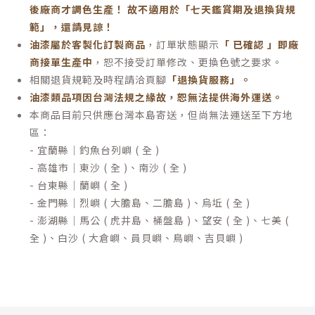
後廠商才調色生產！ 故不適用於「七天鑑賞期及退換貨規
範」，還請見諒！
油漆屬於客製化訂製商品
，訂單狀態顯示
「 已確認 」即廠
商接單生產中
，恕不接受訂單修改、更換色號之要求。
相關退貨規範及時程請洽頁腳
「退換貨服務」
。
油漆類品項因台灣法規之緣故，恕無法提供海外運送。
本商品目前只供應台灣本島寄送，但尚無法運送至下方地
區：
- 宜蘭縣｜釣魚台列嶼 ( 全 )
- 高雄市｜東沙 ( 全 )、南沙 ( 全 )
- 台東縣｜蘭嶼 ( 全 )
- 金門縣｜烈嶼 ( 大膽島、二膽島 )、烏坵 ( 全 )
- 澎湖縣｜馬公 ( 虎井島、桶盤島 )、望安 ( 全 )、七美 (
全 )、白沙 ( 大倉嶼、員貝嶼、鳥嶼、吉貝嶼 )