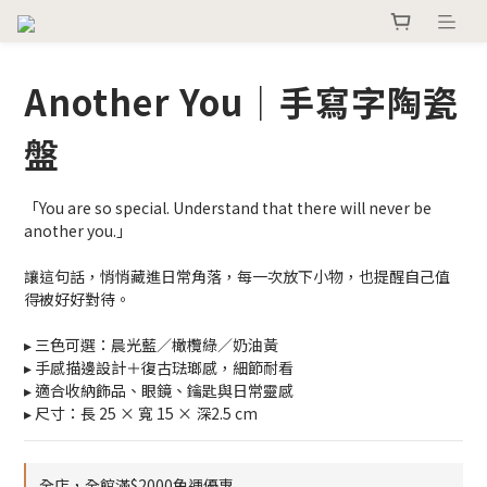
Another You｜手寫字陶瓷
盤
「You are so special. Understand that there will never be 
another you.」
讓這句話，悄悄藏進日常角落，每一次放下小物，也提醒自己值
得被好好對待。
▸ 三色可選：晨光藍／橄欖綠／奶油黃
▸ 手感描邊設計＋復古琺瑯感，細節耐看
▸ 適合收納飾品、眼鏡、鑰匙與日常靈感
▸ 尺寸：長 25 × 寬 15 × 深2.5 cm
全店，全館滿$2000免運優惠