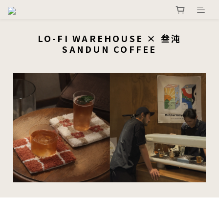
LO-FI WAREHOUSE × 叁沌
SANDUN COFFEE