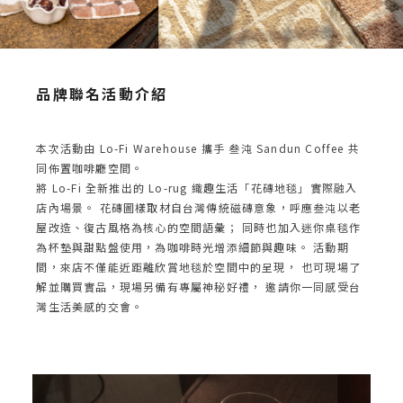
品牌聯名活動介紹
本次活動由 Lo-Fi Warehouse 攜手 叁沌 Sandun Coffee 共
同佈置咖啡廳空間。
將 Lo-Fi 全新推出的 Lo-rug 織趣生活「花磚地毯」實際融入
店內場景。 花磚圖樣取材自台灣傳統磁磚意象，呼應叁沌以老
屋改造、復古風格為核心的空間語彙； 同時也加入迷你桌毯作
為杯墊與甜點盤使用，為咖啡時光增添細節與趣味。 活動期
間，來店不僅能近距離欣賞地毯於空間中的呈現， 也可現場了
解並購買實品，現場另備有專屬神秘好禮， 邀請你一同感受台
灣生活美感的交會。