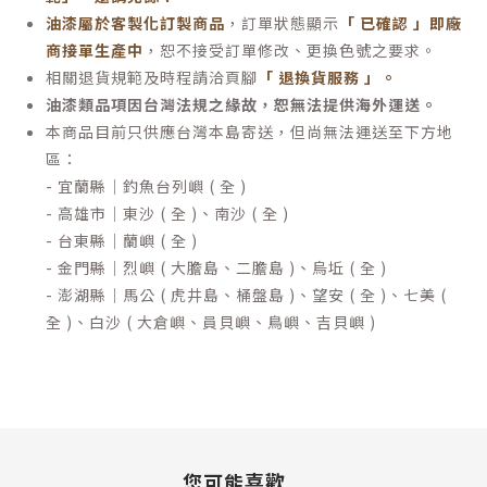
油漆屬於客製化訂製商品
，訂單狀態顯示
「 已確認 」即廠
商接單生產中
，恕不接受訂單修改、更換色號之要求。
相關退貨規範及時程請洽頁腳
「 退換貨服務 」
。
油漆類品項因台灣法規之緣故，恕無法提供海外運送。
本商品目前只供應台灣本島寄送，但尚無法運送至下方地
區：
- 宜蘭縣｜釣魚台列嶼 ( 全 )
- 高雄市｜東沙 ( 全 )、南沙 ( 全 )
- 台東縣｜蘭嶼 ( 全 )
- 金門縣｜烈嶼 ( 大膽島、二膽島 )、烏坵 ( 全 )
- 澎湖縣｜馬公 ( 虎井島、桶盤島 )、望安 ( 全 )、七美 (
全 )、白沙 ( 大倉嶼、員貝嶼、鳥嶼、吉貝嶼 )
您可能喜歡...