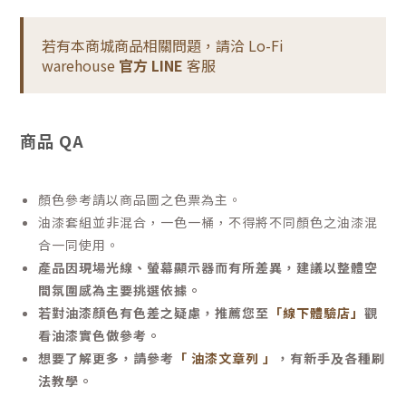
若有本商城商品相關問題，請洽 Lo-Fi
warehouse
官方 LINE
客服
商品 QA
顏色參考請以商品圖之色票為主。
油漆套組並非混合，一色一桶，不得將不同顏色之油漆混
合一同使用。
產品因現場光線、螢幕顯示器而有所差異，建議以整體空
間氛圍感為主要挑選依據。
若對油漆顏色有色差之疑慮，推薦您至
「線下體驗店」
觀
看油漆實色做參考。
想要了解更多，請參考
「 油漆文章列 」
，有新手及各種刷
法教學。