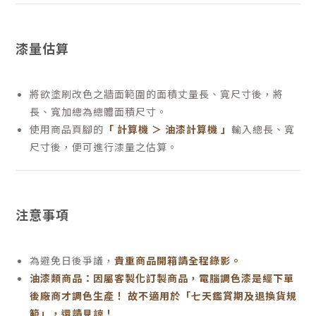
漆量估算
將欲塗刷改色之牆面範圍的面積丈量長、寬尺寸後，將
長、寬加總為總體面積尺寸。
使用商品頁腳的
「 計算機 ＞ 油漆計算機 」
輸入總長、寬
尺寸後，便可進行漆量之估算。
注意事項
為避免日後爭議，
貴重商品開箱請全程錄影。
油漆類商品：因屬客製化訂製商品，電腦調色漆是經下單
後廠商才調色生產！ 故不適用於「七天鑑賞期及退換貨規
範」，還請見諒！