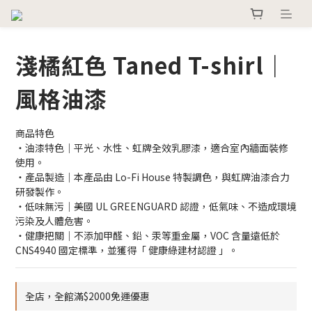
淺橘紅色 Taned T-shirl｜
風格油漆
商品特色
・油漆特色｜平光、水性、虹牌全效乳膠漆，適合室內牆面裝修
使用。
・產品製造｜本產品由 Lo-Fi House 特製調色，與虹牌油漆合力
研發製作。
・低味無污｜美國 UL GREENGUARD 認證，低氣味、不造成環境
污染及人體危害。
・健康把關｜不添加甲醛、鉛、汞等重金屬，VOC 含量遠低於 
CNS4940 國定標準，並獲得「 健康綠建材認證 」。
全店，全館滿$2000免運優惠