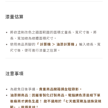
漆量估算
將欲塗刷改色之牆面範圍的面積丈量長、寬尺寸後，將
長、寬加總為總體面積尺寸。
使用商品頁腳的
「 計算機 ＞ 油漆計算機 」
輸入總長、寬
尺寸後，便可進行漆量之估算。
注意事項
為避免日後爭議，
貴重商品開箱請全程錄影。
油漆類商品：因屬客製化訂製商品，電腦調色漆是經下單
後廠商才調色生產！ 故不適用於「七天鑑賞期及退換貨規
範」，還請見諒！