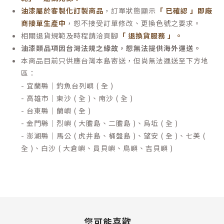
油漆屬於客製化訂製商品
，訂單狀態顯示
「 已確認 」即廠
商接單生產中
，恕不接受訂單修改、更換色號之要求。
相關退貨規範及時程請洽頁腳
「 退換貨服務 」
。
油漆類品項因台灣法規之緣故，恕無法提供海外運送。
本商品目前只供應台灣本島寄送，但尚無法運送至下方地
區：
- 宜蘭縣｜釣魚台列嶼 ( 全 )
- 高雄市｜東沙 ( 全 )、南沙 ( 全 )
- 台東縣｜蘭嶼 ( 全 )
- 金門縣｜烈嶼 ( 大膽島、二膽島 )、烏坵 ( 全 )
- 澎湖縣｜馬公 ( 虎井島、桶盤島 )、望安 ( 全 )、七美 (
全 )、白沙 ( 大倉嶼、員貝嶼、鳥嶼、吉貝嶼 )
您可能喜歡...