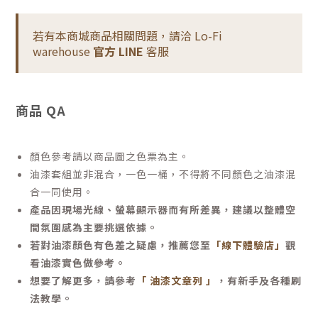
若有本商城商品相關問題，請洽 Lo-Fi
warehouse
官方 LINE
客服
商品 QA
顏色參考請以商品圖之色票為主。
油漆套組並非混合，一色一桶，不得將不同顏色之油漆混
合一同使用。
產品因現場光線、螢幕顯示器而有所差異，建議以整體空
間氛圍感為主要挑選依據。
若對油漆顏色有色差之疑慮，推薦您至
「線下體驗店」
觀
看油漆實色做參考。
想要了解更多，請參考
「 油漆文章列 」
，有新手及各種刷
法教學。