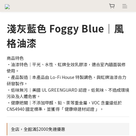
淺灰藍色 Foggy Blue｜風
格油漆
商品特色
・油漆特色｜平光、水性、虹牌全效乳膠漆，適合室內牆面裝修
使用。
・產品製造｜本產品由 Lo-Fi House 特製調色，與虹牌油漆合力
研發製作。
・低味無污｜美國 UL GREENGUARD 認證，低氣味、不造成環境
污染及人體危害。
・健康把關｜不添加甲醛、鉛、汞等重金屬，VOC 含量遠低於 
CNS4940 國定標準，並獲得「 健康綠建材認證 」。
全店，全館滿$2000免運優惠