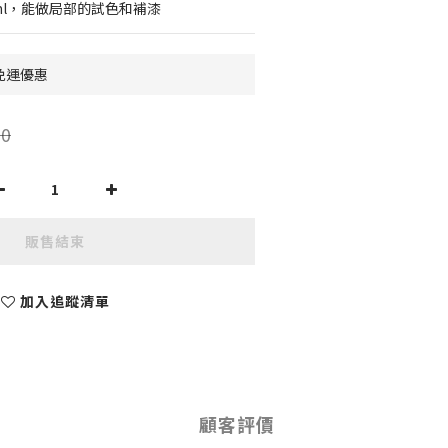
0 ml，能做局部的試色和補漆
0免運優惠
0
販售結束
加入追蹤清單
顧客評價