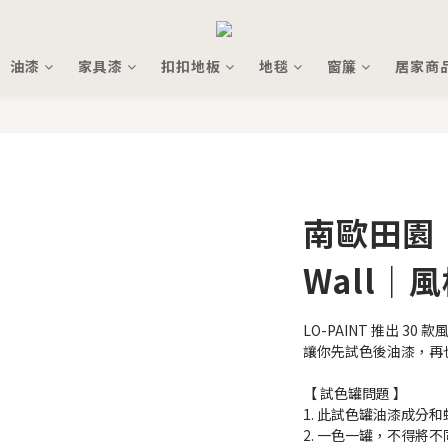
油漆
家具漆
扣扣地板
地毯
窗簾
居家商
南歐田園｜
Wall｜
LO-PAINT 推出 30
讓你先試色後油漆，再
【 試色罐問題 】
1. 此試色罐油漆成分
2. 一色一罐，不得將