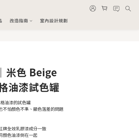
品
改造指南
室內設計規劃
米色 Beige
風格油漆試色罐
 款風格油漆的試色罐
也不怕顏色不準、顯色落差的問題
和虹牌全效乳膠漆成分一致
不同顏色油漆倒在一起