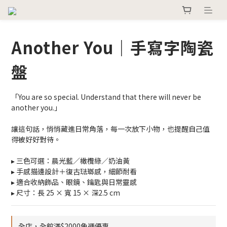
Another You｜手寫字陶瓷
盤
「You are so special. Understand that there will never be 
another you.」
讓這句話，悄悄藏進日常角落，每一次放下小物，也提醒自己值
得被好好對待。
▸ 三色可選：晨光藍／橄欖綠／奶油黃
▸ 手感描邊設計＋復古琺瑯感，細節耐看
▸ 適合收納飾品、眼鏡、鑰匙與日常靈感
▸ 尺寸：長 25 × 寬 15 × 深2.5 cm
全店，全館滿$2000免運優惠