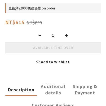
全館滿$2000免運優惠 on order
NT$615
NT$699
AVAILABLE TIME OVER
Add to Wishlist
Additional
Shipping &
Description
details
Payment
Customer Reviews