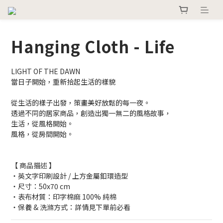
Hanging Cloth - Life
LIGHT OF THE DAWN
當日子開始，重新拾起生活的樣貌
從生活的樣子出發，策畫美好放鬆的每一夜。
透過不同的居家商品，創造出獨一無二的風格故事，
生活，從風格開始。
風格，從房間開始。
【 商品描述 】
・英文字印刷設計 / 上方金屬釦環造型
・尺寸：50x70 cm
・表布材質：印字棉麻 100% 純棉
・保養 & 洗滌方式：詳情見下單前必看