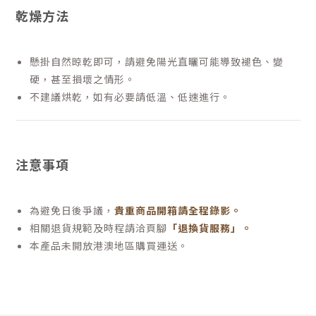
乾燥方法
懸掛自然晾乾即可，請避免陽光直曬可能導致褪色、變
硬，甚至損壞之情形。
不建議烘乾，如有必要請低溫、低速進行。
注意事項
為避免日後爭議，
貴重商品開箱請全程錄影。
相關退貨規範及時程請洽頁腳
「退換貨服務」
。
本產品未開放港澳地區購買運送。