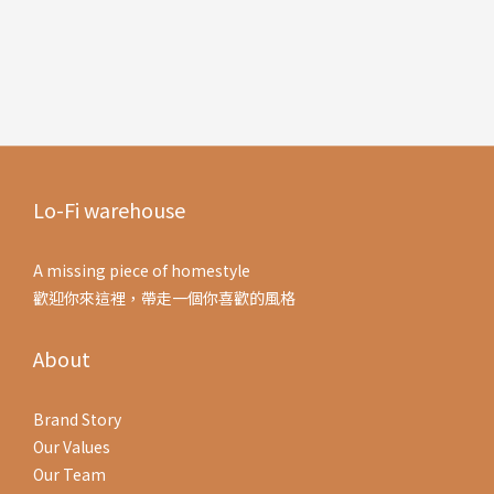
Lo-Fi warehouse
A missing piece of homestyle
歡迎你來這裡，帶走一個你喜歡的風格
About
Brand Story
Our Values
Our Team