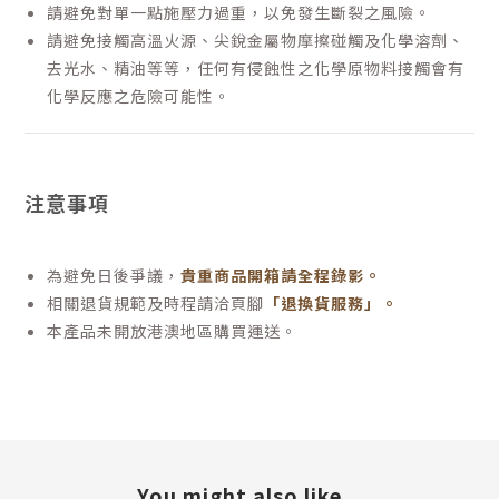
請避免對單一點施壓力過重，以免發生斷裂之風險。
請避免接觸高溫火源、尖銳金屬物摩擦碰觸及化學溶劑、
去光水、精油等等，任何有侵蝕性之化學原物料接觸會有
化學反應之危險可能性。
注意事項
為避免日後爭議，
貴重商品開箱請全程錄影。
相關退貨規範及時程請洽頁腳
「退換貨服務」
。
本產品未開放港澳地區購買運送。
You might also like...