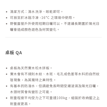
清潔方式：清水洗淨、晾乾即可。
可放至於冰箱冷凍 -16°C 之環境中使用。
野餐露營戶外使用短期日曬可以，不建議長期置於陽光日
曬會造成顏色退色及材質變化。
桌板 QA
桌板為天然實木松木拼板。
實木會有不規則木紋、木斑、毛孔或色差等木料的自然紋
理現象，為其獨特之美特性。
有基本的防潑水，但請避免長時間受潮浸濕及陽光日曬，
木頭材質會有變形之可能。
耐重程度平均受力之下可重達100kg，組裝於收納籃之上
耐重度更高。