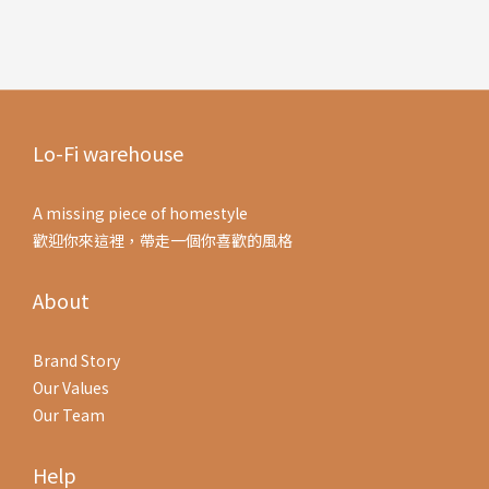
Lo-Fi warehouse
A missing piece of homestyle
歡迎你來這裡，帶走一個你喜歡的風格
About
Brand Story
Our Values
Our Team
Help