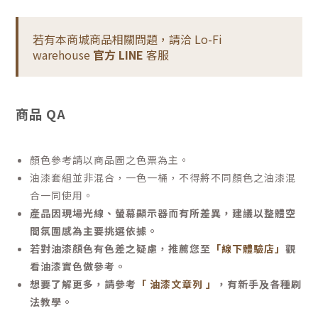
若有本商城商品相關問題，請洽 Lo-Fi
warehouse
官方 LINE
客服
商品 QA
顏色參考請以商品圖之色票為主。
油漆套組並非混合，一色一桶，不得將不同顏色之油漆混
合一同使用。
產品因現場光線、螢幕顯示器而有所差異，建議以整體空
間氛圍感為主要挑選依據。
若對油漆顏色有色差之疑慮，推薦您至
「線下體驗店」
觀
看油漆實色做參考。
想要了解更多，請參考
「 油漆文章列 」
，有新手及各種刷
法教學。