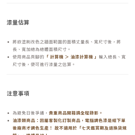
漆量估算
將欲塗刷改色之牆面範圍的面積丈量長、寬尺寸後，將
長、寬加總為總體面積尺寸。
使用商品頁腳的
「 計算機 ＞ 油漆計算機 」
輸入總長、寬
尺寸後，便可進行漆量之估算。
注意事項
為避免日後爭議，
貴重商品開箱請全程錄影。
油漆類商品：因屬客製化訂製商品，電腦調色漆是經下單
後廠商才調色生產！ 故不適用於「七天鑑賞期及退換貨規