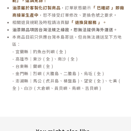
範」，還請見諒！
油漆屬於客製化訂製商品
，訂單狀態顯示
「 已確認 」即廠
商接單生產中
，恕不接受訂單修改、更換色號之要求。
相關退貨規範及時程請洽頁腳
「 退換貨服務 」
。
油漆類品項因台灣法規之緣故，恕無法提供海外運送。
本商品目前只供應台灣本島寄送，但尚無法運送至下方地
區：
- 宜蘭縣｜釣魚台列嶼 ( 全 )
- 高雄市｜東沙 ( 全 )、南沙 ( 全 )
- 台東縣｜蘭嶼 ( 全 )
- 金門縣｜烈嶼 ( 大膽島、二膽島 )、烏坵 ( 全 )
- 澎湖縣｜馬公 ( 虎井島、桶盤島 )、望安 ( 全 )、七美 (
全 )、白沙 ( 大倉嶼、員貝嶼、鳥嶼、吉貝嶼 )