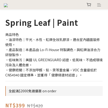
Spring Leaf | Paint
商品特色
・油漆特色｜平光、水性、虹牌全效乳膠漆，適合室內牆面裝修
使用。
・產品製造｜本產品由 Lo-Fi House 特製調色，與虹牌油漆合力
研發製作。
・低味無污｜美國 UL GREENGUARD 認證，低氣味、不造成環境
污染及人體危害。
・健康把關｜不添加甲醛、鉛、汞等重金屬，VOC 含量遠低於 
CNS4940 國定標準，並獲得「 健康綠建材認證 」。
全館滿$2000免運優惠 on order
NT$399
NT$420