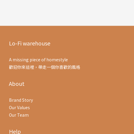
Lo-Fi warehouse
A missing piece of homestyle
歡迎你來這裡，帶走一個你喜歡的風格
About
Brand Story
Our Values
Our Team
Help