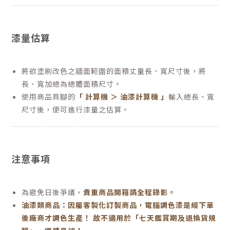
漆量估算
將欲塗刷改色之牆面範圍的面積丈量長、寬尺寸後，將
長、寬加總為總體面積尺寸。
使用商品頁腳的
「 計算機 ＞ 油漆計算機 」
輸入總長、寬
尺寸後，便可進行漆量之估算。
注意事項
為避免日後爭議，
貴重商品開箱請全程錄影。
油漆類商品：因屬客製化訂製商品，電腦調色漆是經下單
後廠商才調色生產！ 故不適用於「七天鑑賞期及退換貨規