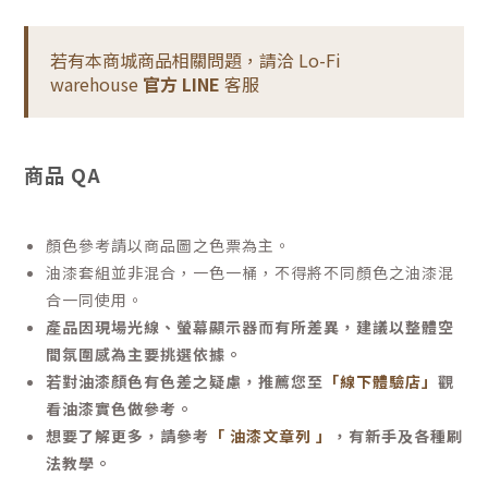
若有本商城商品相關問題，請洽 Lo-Fi
warehouse
官方 LINE
客服
商品 QA
顏色參考請以商品圖之色票為主。
油漆套組並非混合，一色一桶，不得將不同顏色之油漆混
合一同使用。
產品因現場光線、螢幕顯示器而有所差異，建議以整體空
間氛圍感為主要挑選依據。
若對油漆顏色有色差之疑慮，推薦您至
「線下體驗店」
觀
看油漆實色做參考。
想要了解更多，請參考
「 油漆文章列 」
，有新手及各種刷
法教學。