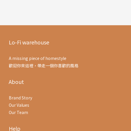
Lo-Fi warehouse
A missing piece of homestyle
歡迎你來這裡，帶走一個你喜歡的風格
About
Brand Story
Our Values
Our Team
Help