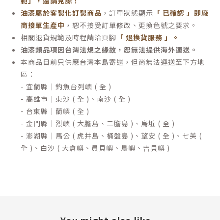
範」，還請見諒！
油漆屬於客製化訂製商品
，訂單狀態顯示
「 已確認 」即廠
商接單生產中
，恕不接受訂單修改、更換色號之要求。
相關退貨規範及時程請洽頁腳
「 退換貨服務 」
。
油漆類品項因台灣法規之緣故，恕無法提供海外運送。
本商品目前只供應台灣本島寄送，但尚無法運送至下方地
區：
- 宜蘭縣｜釣魚台列嶼 ( 全 )
- 高雄市｜東沙 ( 全 )、南沙 ( 全 )
- 台東縣｜蘭嶼 ( 全 )
- 金門縣｜烈嶼 ( 大膽島、二膽島 )、烏坵 ( 全 )
- 澎湖縣｜馬公 ( 虎井島、桶盤島 )、望安 ( 全 )、七美 (
全 )、白沙 ( 大倉嶼、員貝嶼、鳥嶼、吉貝嶼 )