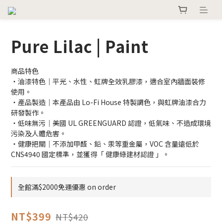
Pure Lilac | Paint
商品特色
・油漆特色｜平光、水性、虹牌全效乳膠漆，適合室內牆面裝修
使用。
・產品製造｜本產品由 Lo-Fi House 特製調色，與虹牌油漆合力
研發製作。
・低味無污｜美國 UL GREENGUARD 認證，低氣味、不造成環境
污染及人體危害。
・健康把關｜不添加甲醛、鉛、汞等重金屬，VOC 含量遠低於 
CNS4940 國定標準，並獲得「 健康綠建材認證 」。
全館滿$2000免運優惠 on order
NT$399
NT$420