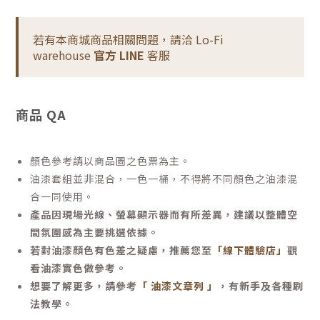
若有本商城商品相關問題，請洽 Lo-Fi
warehouse
官方 LINE
客服
商品 QA
顏色參考請以商品圖之色票為主。
油漆套組並非混合，一色一桶，不得將不同顏色之油漆混
合一同使用。
產品因現場光線、螢幕顯示器而有所差異，建議以整體空
間氛圍感為主要挑選依據。
若對油漆顏色有色差之疑慮，推薦您至
「線下體驗店」
觀
看油漆實色做參考。
想要了解更多，請參考
「 油漆文章列 」
，有新手及各種刷
法教學。