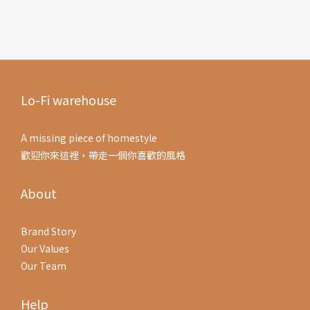
Lo-Fi warehouse
A missing piece of homestyle
歡迎你來這裡，帶走一個你喜歡的風格
About
Brand Story
Our Values
Our Team
Help