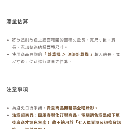
漆量估算
將欲塗刷改色之牆面範圍的面積丈量長、寬尺寸後，將
長、寬加總為總體面積尺寸。
使用商品頁腳的
「 計算機 ＞ 油漆計算機 」
輸入總長、寬
尺寸後，便可進行漆量之估算。
注意事項
為避免日後爭議，
貴重商品開箱請全程錄影。
油漆類商品：因屬客製化訂製商品，電腦調色漆是經下單
後廠商才調色生產！ 故不適用於「七天鑑賞期及退換貨規