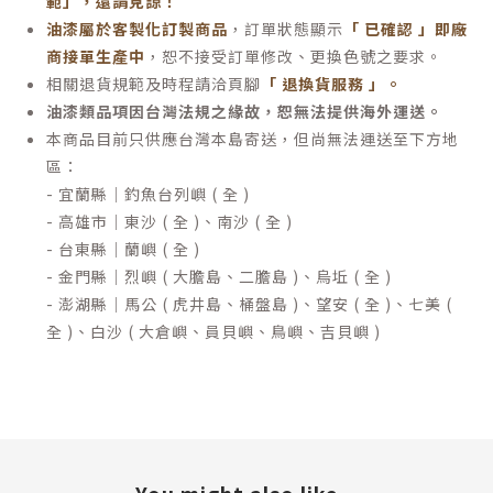
範」，還請見諒！
油漆屬於客製化訂製商品
，訂單狀態顯示
「 已確認 」即廠
商接單生產中
，恕不接受訂單修改、更換色號之要求。
相關退貨規範及時程請洽頁腳
「 退換貨服務 」
。
油漆類品項因台灣法規之緣故，恕無法提供海外運送。
本商品目前只供應台灣本島寄送，但尚無法運送至下方地
區：
- 宜蘭縣｜釣魚台列嶼 ( 全 )
- 高雄市｜東沙 ( 全 )、南沙 ( 全 )
- 台東縣｜蘭嶼 ( 全 )
- 金門縣｜烈嶼 ( 大膽島、二膽島 )、烏坵 ( 全 )
- 澎湖縣｜馬公 ( 虎井島、桶盤島 )、望安 ( 全 )、七美 (
全 )、白沙 ( 大倉嶼、員貝嶼、鳥嶼、吉貝嶼 )