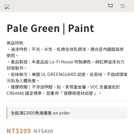
Pale Green | Paint
商品特色
・油漆特色｜平光、水性、虹牌全效乳膠漆，適合室內牆面裝修
使用。
・產品製造｜本產品由 Lo-Fi House 特製調色，與虹牌油漆合力
研發製作。
・低味無污｜美國 UL GREENGUARD 認證，低氣味、不造成環境
污染及人體危害。
・健康把關｜不添加甲醛、鉛、汞等重金屬，VOC 含量遠低於 
CNS4940 國定標準，並獲得「 健康綠建材認證 」。
全館滿$2000免運優惠 on order
NT$399
NT$420