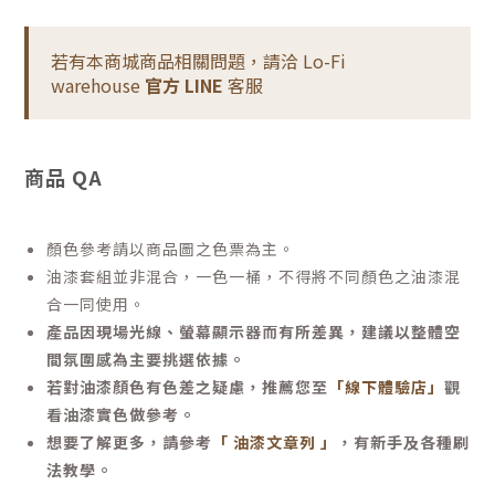
若有本商城商品相關問題，請洽 Lo-Fi
warehouse
官方 LINE
客服
商品 QA
顏色參考請以商品圖之色票為主。
油漆套組並非混合，一色一桶，不得將不同顏色之油漆混
合一同使用。
產品因現場光線、螢幕顯示器而有所差異，建議以整體空
間氛圍感為主要挑選依據。
若對油漆顏色有色差之疑慮，推薦您至
「線下體驗店」
觀
看油漆實色做參考。
想要了解更多，請參考
「 油漆文章列 」
，有新手及各種刷
法教學。