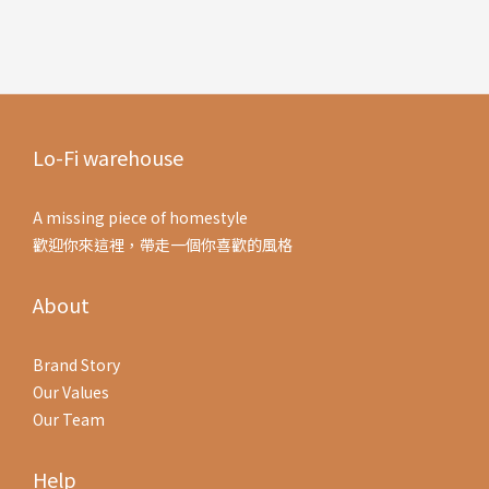
Lo-Fi warehouse
A missing piece of homestyle
歡迎你來這裡，帶走一個你喜歡的風格
About
Brand Story
Our Values
Our Team
Help