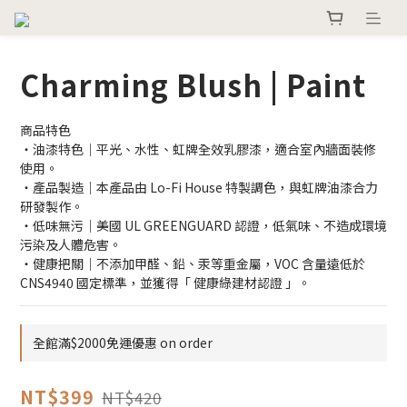
Charming Blush | Paint
商品特色
・油漆特色｜平光、水性、虹牌全效乳膠漆，適合室內牆面裝修
使用。
・產品製造｜本產品由 Lo-Fi House 特製調色，與虹牌油漆合力
研發製作。
・低味無污｜美國 UL GREENGUARD 認證，低氣味、不造成環境
污染及人體危害。
・健康把關｜不添加甲醛、鉛、汞等重金屬，VOC 含量遠低於 
CNS4940 國定標準，並獲得「 健康綠建材認證 」。
全館滿$2000免運優惠 on order
NT$399
NT$420