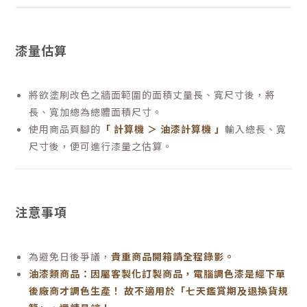
漆量估算
將欲塗刷改色之牆面範圍的面積丈量長、寬尺寸後，將
長、寬加總為總體面積尺寸。
使用商品頁腳的
「 計算機 ＞ 油漆計算機 」
輸入總長、寬
尺寸後，便可進行漆量之估算。
注意事項
為避免日後爭議，
貴重商品開箱請全程錄影。
油漆類商品：因屬客製化訂製商品，電腦調色漆是經下單
後廠商才調色生產！ 故不適用於「七天鑑賞期及退換貨規