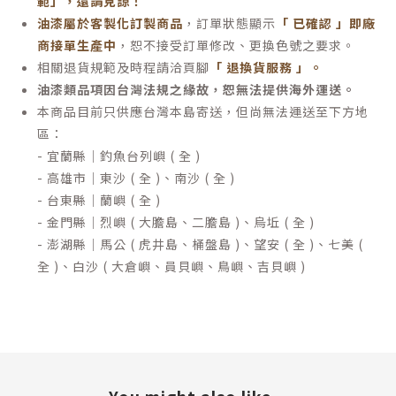
範」，還請見諒！
油漆屬於客製化訂製商品
，訂單狀態顯示
「 已確認 」即廠
商接單生產中
，恕不接受訂單修改、更換色號之要求。
相關退貨規範及時程請洽頁腳
「 退換貨服務 」
。
油漆類品項因台灣法規之緣故，恕無法提供海外運送。
本商品目前只供應台灣本島寄送，但尚無法運送至下方地
區：
- 宜蘭縣｜釣魚台列嶼 ( 全 )
- 高雄市｜東沙 ( 全 )、南沙 ( 全 )
- 台東縣｜蘭嶼 ( 全 )
- 金門縣｜烈嶼 ( 大膽島、二膽島 )、烏坵 ( 全 )
- 澎湖縣｜馬公 ( 虎井島、桶盤島 )、望安 ( 全 )、七美 (
全 )、白沙 ( 大倉嶼、員貝嶼、鳥嶼、吉貝嶼 )