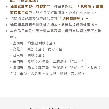
範」，還請見諒！
油漆屬於客製化訂製商品
，訂單狀態顯示
「 已確認 」即廠
商接單生產中
，恕不接受訂單修改、更換色號之要求。
相關退貨規範及時程請洽頁腳
「 退換貨服務 」
。
油漆類品項因台灣法規之緣故，恕無法提供海外運送。
本商品目前只供應台灣本島寄送，但尚無法運送至下方地
區：
- 宜蘭縣｜釣魚台列嶼 ( 全 )
- 高雄市｜東沙 ( 全 )、南沙 ( 全 )
- 台東縣｜蘭嶼 ( 全 )
- 金門縣｜烈嶼 ( 大膽島、二膽島 )、烏坵 ( 全 )
- 澎湖縣｜馬公 ( 虎井島、桶盤島 )、望安 ( 全 )、七美 (
全 )、白沙 ( 大倉嶼、員貝嶼、鳥嶼、吉貝嶼 )