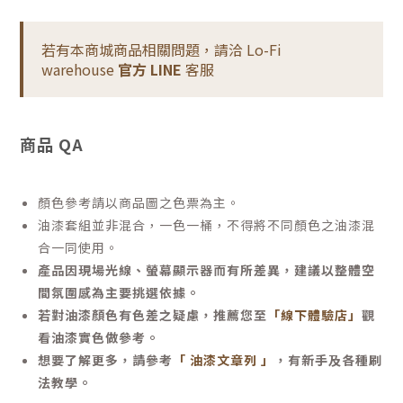
若有本商城商品相關問題，請洽 Lo-Fi
warehouse
官方 LINE
客服
商品 QA
顏色參考請以商品圖之色票為主。
油漆套組並非混合，一色一桶，不得將不同顏色之油漆混
合一同使用。
產品因現場光線、螢幕顯示器而有所差異，建議以整體空
間氛圍感為主要挑選依據。
若對油漆顏色有色差之疑慮，推薦您至
「線下體驗店」
觀
看油漆實色做參考。
想要了解更多，請參考
「 油漆文章列 」
，有新手及各種刷
法教學。