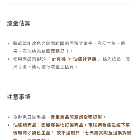
漆量估算
將欲塗刷改色之牆面範圍的面積丈量長、寬尺寸後，將
長、寬加總為總體面積尺寸。
使用商品頁腳的
「 計算機 ＞ 油漆計算機 」
輸入總長、寬
尺寸後，便可進行漆量之估算。
注意事項
為避免日後爭議，
貴重商品開箱請全程錄影。
油漆類商品：因屬客製化訂製商品，電腦調色漆是經下單
後廠商才調色生產！ 故不適用於「七天鑑賞期及退換貨規