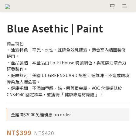
Blue Asethic | Paint
商品特色
・油漆特色｜平光、水性、虹牌全效乳膠漆，適合室內牆面裝修
使用。
・產品製造｜本產品由 Lo-Fi House 特製調色，與虹牌油漆合力
研發製作。
・低味無污｜美國 UL GREENGUARD 認證，低氣味、不造成環境
污染及人體危害。
・健康把關｜不添加甲醛、鉛、汞等重金屬，VOC 含量遠低於 
CNS4940 國定標準，並獲得「 健康綠建材認證 」。
全館滿$2000免運優惠 on order
NT$399
NT$420