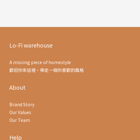
Lo-Fi warehouse
A missing piece of homestyle
歡迎你來這裡，帶走一個你喜歡的風格
About
Brand Story
Our Values
Our Team
Help