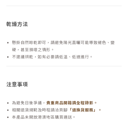
乾燥方法
懸掛自然晾乾即可，請避免陽光直曬可能導致褪色、變
硬，甚至損壞之情形。
不建議烘乾，如有必要請低溫、低速進行。
注意事項
為避免日後爭議，
貴重商品開箱請全程錄影。
相關退貨規範及時程請洽頁腳
「退換貨服務」
。
本產品未開放港澳地區購買運送。