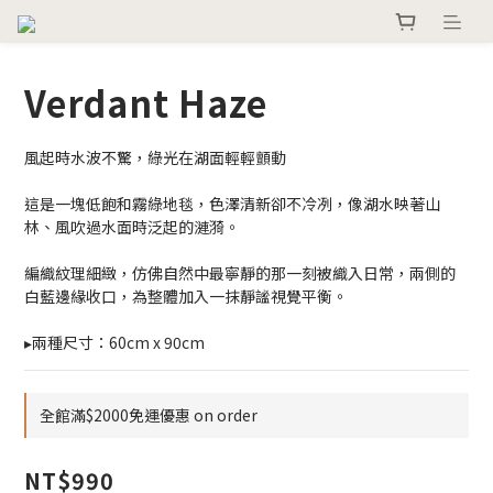
Verdant Haze
風起時水波不驚，綠光在湖面輕輕顫動
這是一塊低飽和霧綠地毯，色澤清新卻不冷冽，像湖水映著山
林、風吹過水面時泛起的漣漪。
編織紋理細緻，仿佛自然中最寧靜的那一刻被織入日常，兩側的
白藍邊緣收口，為整體加入一抹靜謐視覺平衡。
▸兩種尺寸：60cm x 90cm
全館滿$2000免運優惠 on order
NT$990