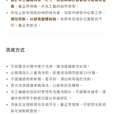
異
，屬正常現象，亦為工藝的自然表現。
地毯上如有頭尾紗線的接合處，為製作過程中必要工序，
請勿剪斷，以避免整體鬆脫
。每條地毯接紗位置略有不
同，屬正常狀況。
洗滌方式
可放置洗衣機中進行洗滌，機洗建議套洗衣袋。
必要請加入少量清洗劑，如需浸泡請勿超過10分鐘。
不建議使用柔軟精、香芬劑、漂白劑等強烈洗劑。
首次洗滌建議單獨清洗，以避免染色轉移。
手工編織地毯因材質特性及機洗脫水，可能略有縮率，建
議半乾時用手輕輕拉整以恢復原形 。
洗後若出現輕微毛球或浮毛，屬正常現象，可使用毛刷或
黏毛器輕輕整理。