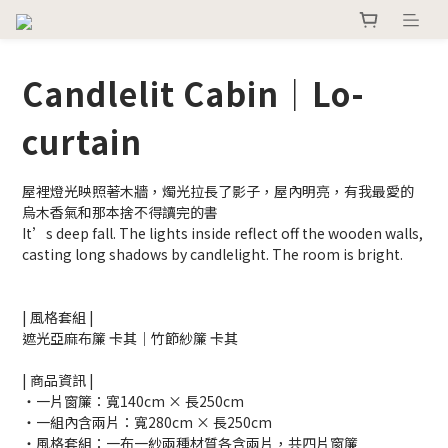
Candlelit Cabin｜Lo-
curtain
屋裡燈光映照著木牆，燭光拉長了影子，屋內明亮，有我最愛的
烏木香氣和那本捨不得讀完的書
It’s deep fall. The lights inside reflect off the wooden walls, 
casting long shadows by candlelight. The room is bright.	
| 風格套組 |
遮光亞麻布簾 卡其｜竹節紗簾 卡其
| 商品資訊 |
・一片窗簾：寬140cm × 長250cm
・一組內含兩片：寬280cm × 長250cm
・風格套組：一布一紗兩種材質各含兩片，共四片窗簾