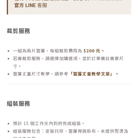
官方 LINE
客服
裁剪服務
一組為兩片窗簾，每組裁剪費用為
$200 元。
若需裁剪服務，請選擇加購選項，並於訂單備註需要尺
寸。
窗簾丈量尺寸教學，請參考
「窗簾丈量教學文章」。
組裝服務
預計 15 個工作天內到府完成組裝。
組裝服務包含：安裝托架、窗簾桿與掛布，未提供熨燙及