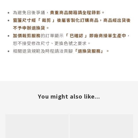
為避免日後爭議，
貴重商品開箱請全程錄影。
窗簾尺寸經「 裁剪 」後屬客製化訂購商品，商品經出貨後
不予申辦退換貨。
加價裁剪服務
的訂單顯示
「 已確認 」即廠商接單生產中
，
恕不接受修改尺寸、更換色號之要求。
相關退貨規範及時程請洽頁腳
「退換貨服務」
。
You might also like...