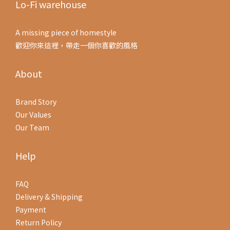
Lo-Fi warehouse
A missing piece of homestyle
歡迎你來這裡，帶走一個你喜歡的風格
About
Brand Story
Our Values
Our Team
Help
FAQ
Delivery & Shipping
Payment
Return Policy