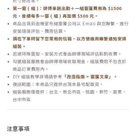
尺寸修改等。
第一窗 ( 組 )：師傅單趟出勤＋一組窗簾費用為 $1500
元，後續每多一窗 ( 組 ) 再加價 $500 元。
商品出貨前由幔室布緹窗簾公司以 Email 與您聯繫、進行
安裝環境評估、費用估算。
請在下單時留下您常用的信箱，以方便廠商聯繫通知安排
組裝。
若遇特殊窗型、安裝方式會由師傅現場評估斟酌收費。
勾選組裝服務會由師傅現場收取現金，組裝費用不包含於
商品訂單費用內。
DIY 組裝教學詳情請參考
「改造指南 > 窗簾文章」。
運送範圍：本商品只提供台灣本島宅配取貨。
組裝服務僅提供：
台北、新北市區、桃園、新竹、苗栗、
台中市區
注意事項