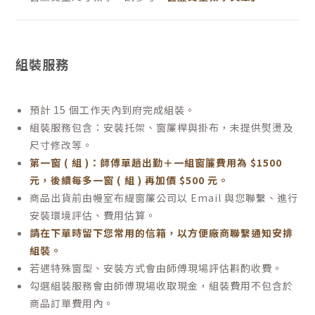
組裝服務
預計 15 個工作天內到府完成組裝。
組裝服務包含：安裝托架、窗簾桿與掛布，未提供熨燙及
尺寸修改等。
第一窗 ( 組 )：師傅單趟出勤＋一組窗簾費用為 $1500
元，後續每多一窗 ( 組 ) 再加價 $500 元。
商品出貨前由幔室布緹窗簾公司以 Email 與您聯繫、進行
安裝環境評估、費用估算。
請在下單時留下您常用的信箱，以方便廠商聯繫通知安排
組裝。
若遇特殊窗型、安裝方式會由師傅現場評估斟酌收費。
勾選組裝服務會由師傅現場收取現金，組裝費用不包含於
商品訂單費用內。