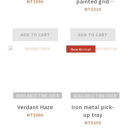
painted grid
NT$990
pattern small
NT$310
bowl
ADD TO CART
ADD TO CART
New Arrival
AVAILABLE TIME OVER
AVAILABLE TIME OVER
Verdant Haze
Iron metal pick-
up tray
NT$990
NT$350