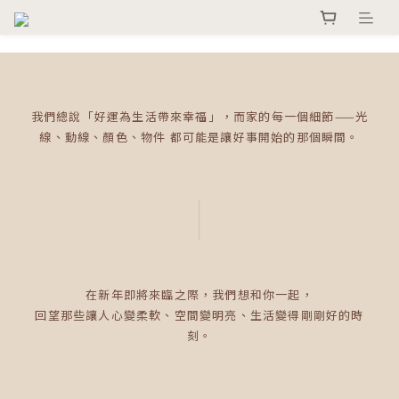
我們總說「好運為生活帶來幸福」，而家的每一個細節——光
線、動線、顏色、物件 都可能是讓好事開始的那個瞬間。
在新年即將來臨之際，我們想和你一起，
回望那些讓人心變柔軟、空間變明亮、生活變得剛剛好的時
刻。