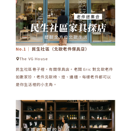
No.1｜
民生社區（北歐老件傢具店）
The VG House
民生社區巷子裡，有間傢具店。老闆 Eric 對北歐老件
如數家珍，老件北歐椅、燈、邊櫃，每樣老件都可以
是你生活裡的小主角。