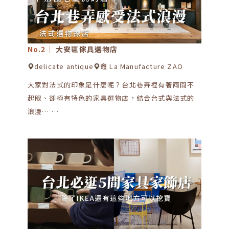
No.2｜
大安區傢具選物店
delicate antique
竈 La Manufacture ZAO
大家對法式的印象是什麼呢？台北巷弄裡有著兩間不
起眼、卻極有特色的家具選物店，結合台式與法式的
浪漫… …