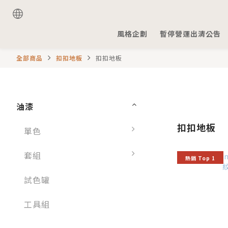
風格企劃
暫停營運出清公告
全部商品
扣扣地板
扣扣地板
油漆
扣扣地板
單色
套組
熱銷 Top 1
試色罐
工具組