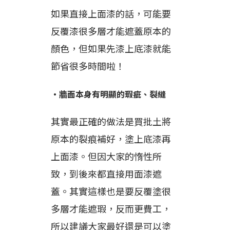
如果直接上面漆的話，可能要
反覆漆很多層才能遮蓋原本的
顏色，但如果先漆上底漆就能
節省很多時間啦！
・牆面本身有明顯的瑕疵、裂縫
其實最正確的做法是買批土將
原本的裂痕補好，塗上底漆再
上面漆。但因大家的惰性所
致，到後來都直接用面漆遮
蓋。其實這樣也是要反覆塗很
多層才能遮瑕，反而更費工，
所以建議大家最好還是可以塗