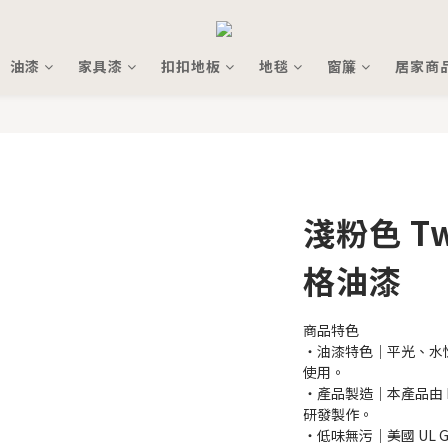
油漆
家具漆
扣扣地板
地毯
窗簾
居家商
淺粉色 Twi
格油漆
商品特色
・油漆特色｜平光、水
使用。
・產品製造｜本產品由 L
研發製作。
・低味無污｜美國 UL 