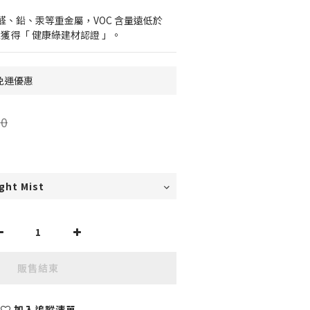
、鉛、汞等重金屬，VOC 含量遠低於 
，並獲得「 健康綠建材認證 」。
0免運優惠
0
販售結束
加入追蹤清單