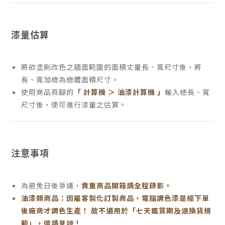
漆量估算
將欲塗刷改色之牆面範圍的面積丈量長、寬尺寸後，將
長、寬加總為總體面積尺寸。
使用商品頁腳的
「 計算機 ＞ 油漆計算機 」
輸入總長、寬
尺寸後，便可進行漆量之估算。
注意事項
為避免日後爭議，
貴重商品開箱請全程錄影。
油漆類商品：因屬客製化訂製商品，電腦調色漆是經下單
後廠商才調色生產！ 故不適用於「七天鑑賞期及退換貨規
範」，還請見諒！