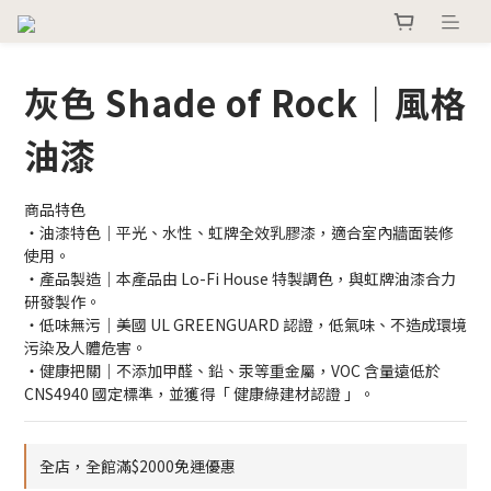
灰色 Shade of Rock｜風格
油漆
商品特色
・油漆特色｜平光、水性、虹牌全效乳膠漆，適合室內牆面裝修
使用。
・產品製造｜本產品由 Lo-Fi House 特製調色，與虹牌油漆合力
研發製作。
・低味無污｜美國 UL GREENGUARD 認證，低氣味、不造成環境
污染及人體危害。
・健康把關｜不添加甲醛、鉛、汞等重金屬，VOC 含量遠低於 
CNS4940 國定標準，並獲得「 健康綠建材認證 」。
全店，全館滿$2000免運優惠