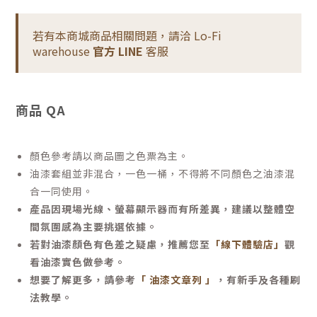
若有本商城商品相關問題，請洽 Lo-Fi
warehouse
官方 LINE
客服
商品 QA
顏色參考請以商品圖之色票為主。
油漆套組並非混合，一色一桶，不得將不同顏色之油漆混
合一同使用。
產品因現場光線、螢幕顯示器而有所差異，建議以整體空
間氛圍感為主要挑選依據。
若對油漆顏色有色差之疑慮，推薦您至
「線下體驗店」
觀
看油漆實色做參考。
想要了解更多，請參考
「 油漆文章列 」
，有新手及各種刷
法教學。