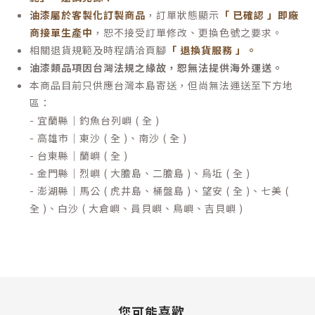
油漆屬於客製化訂製商品
，訂單狀態顯示
「 已確認 」即廠
商接單生產中
，恕不接受訂單修改、更換色號之要求。
相關退貨規範及時程請洽頁腳
「 退換貨服務 」
。
油漆類品項因台灣法規之緣故，恕無法提供海外運送。
本商品目前只供應台灣本島寄送，但尚無法運送至下方地
區：
- 宜蘭縣｜釣魚台列嶼 ( 全 )
- 高雄市｜東沙 ( 全 )、南沙 ( 全 )
- 台東縣｜蘭嶼 ( 全 )
- 金門縣｜烈嶼 ( 大膽島、二膽島 )、烏坵 ( 全 )
- 澎湖縣｜馬公 ( 虎井島、桶盤島 )、望安 ( 全 )、七美 (
全 )、白沙 ( 大倉嶼、員貝嶼、鳥嶼、吉貝嶼 )
您可能喜歡...