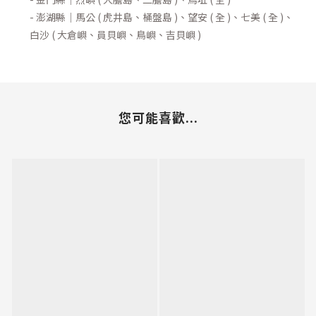
- 澎湖縣｜馬公 ( 虎井島、桶盤島 )、望安 ( 全 )、七美 ( 全 )、
白沙 ( 大倉嶼、員貝嶼、鳥嶼、吉貝嶼 )
您可能喜歡...