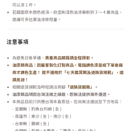
可以漆 1 坪。
若牆面原本顏色過深，欲塗刷淺色油漆需刷到 3 ～ 4 層為佳，
建議可多估算油漆使用量。
注意事項
為避免日後爭議，
貴重商品開箱請全程錄影。
油漆類商品：因屬客製化訂製商品，電腦調色漆是經下單後廠
商才調色生產！ 故不適用於「七天鑑賞期及退換貨規範」，還
請見諒！
相關退貨規範及時程請洽頁腳
「退換貨服務」
。
油漆類品項因台灣法規之緣故，恕無法提供海外運送。
本商品目前只供應台灣本島寄送，但尚無法運送至下方地區：
- 宜蘭縣｜釣魚台列嶼 ( 全 )
- 高雄市｜東沙 ( 全 )、南沙 ( 全 )
- 台東縣｜蘭嶼 ( 全 )
- 金門縣｜烈嶼 ( 大膽島、二膽島 )、烏坵 ( 全 )