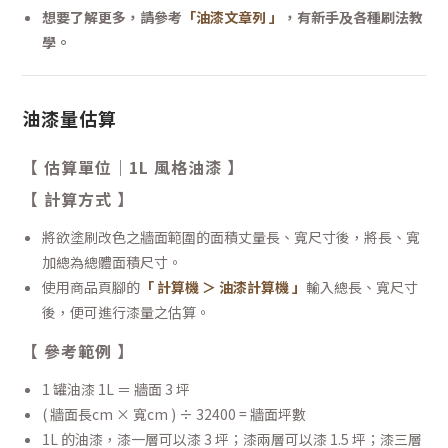
想要了解更多，請參考
「油漆文章列 」
，有新手及各種刷法教
學。
油漆量估算
【 估算單位｜1L 風格油漆 】
【 計算方式 】
將欲塗刷改色之牆面範圍的面積丈量長、寬尺寸後，將長、寬
加總為總體面積尺寸。
使用商品頁腳的
「 計算機 ＞ 油漆計算機 」
輸入總長、寬尺寸
後，便可進行漆量之估算。
【 參考範例 】
1 罐油漆 1L ＝ 牆面 3 坪
( 牆面長cm × 寬cm ) ÷ 32400 = 牆面坪數
1L 的油漆，漆一層可以漆 3 坪；漆兩層可以漆 1.5 坪；漆三層