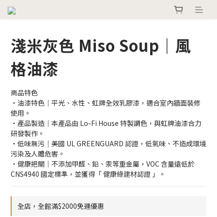
淺米灰色 Miso Soup｜風
格油漆
商品特色
・油漆特色｜平光、水性、虹牌全效乳膠漆，適合室內牆面裝修
使用。
・產品製造｜本產品由 Lo-Fi House 特製調色，與虹牌油漆合力
研發製作。
・低味無污｜美國 UL GREENGUARD 認證，低氣味、不造成環境
污染及人體危害。
・健康把關｜不添加甲醛、鉛、汞等重金屬，VOC 含量遠低於 
CNS4940 國定標準，並獲得「 健康綠建材認證 」。
全店，全館滿$2000免運優惠