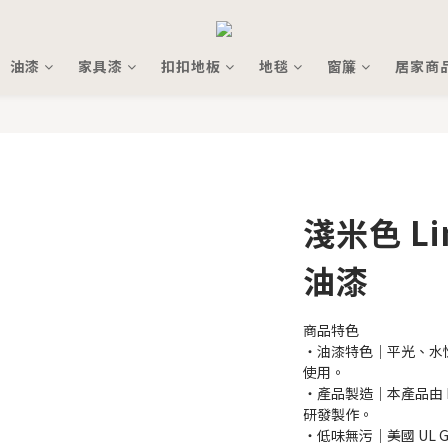
油漆
家具漆
扣扣地板
地毯
窗簾
居家商
淺米色 Li
油漆
商品特色
・油漆特色｜平光、水
使用。
・產品製造｜本產品由 L
研發製作。
・低味無污｜美國 UL 