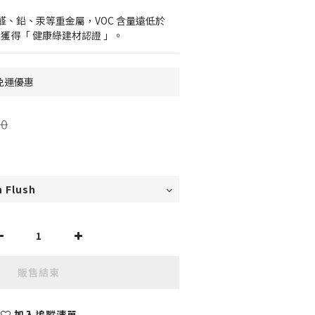
、鉛、汞等重金屬，VOC 含量遠低於 
，並獲得「 健康綠建材認證 」。
0免運優惠
0
販售結束
加入追蹤清單