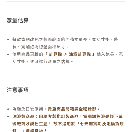
漆量估算
將欲塗刷改色之牆面範圍的面積丈量長、寬尺寸後，將
長、寬加總為總體面積尺寸。
使用商品頁腳的
「 計算機 ＞ 油漆計算機 」
輸入總長、寬
尺寸後，便可進行漆量之估算。
注意事項
為避免日後爭議，
貴重商品開箱請全程錄影。
油漆類商品：因屬客製化訂製商品，電腦調色漆是經下單
後廠商才調色生產！ 故不適用於「七天鑑賞期及退換貨規
範」，還請見諒！