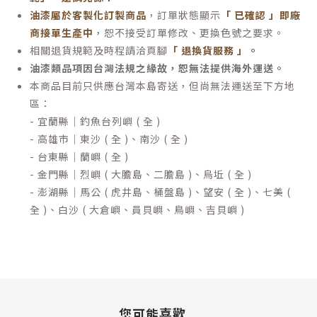
油漆屬於客製化訂製商品
，訂單狀態顯示
「 已確認 」即廠
商接單生產中
，恕不接受訂單修改、更換色號之要求。
相關退貨規範及時程請洽頁腳
「 退換貨服務 」
。
油漆類品項因台灣法規之緣故，恕無法提供海外運送。
本商品目前只供應台灣本島寄送，但尚無法運送至下方地
區：
- 宜蘭縣｜釣魚台列嶼 ( 全 )
- 高雄市｜東沙 ( 全 )、南沙 ( 全 )
- 台東縣｜蘭嶼 ( 全 )
- 金門縣｜烈嶼 ( 大膽島、二膽島 )、烏坵 ( 全 )
- 澎湖縣｜馬公 ( 虎井島、桶盤島 )、望安 ( 全 )、七美 (
全 )、白沙 ( 大倉嶼、員貝嶼、鳥嶼、吉貝嶼 )
您可能喜歡...