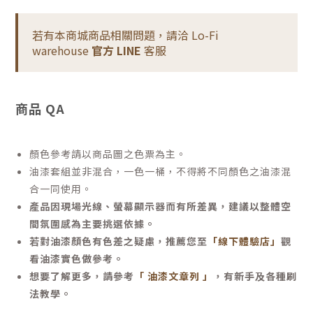
若有本商城商品相關問題，請洽 Lo-Fi
warehouse
官方 LINE
客服
商品 QA
顏色參考請以商品圖之色票為主。
油漆套組並非混合，一色一桶，不得將不同顏色之油漆混
合一同使用。
產品因現場光線、螢幕顯示器而有所差異，建議以整體空
間氛圍感為主要挑選依據。
若對油漆顏色有色差之疑慮，推薦您至
「線下體驗店」
觀
看油漆實色做參考。
想要了解更多，請參考
「 油漆文章列 」
，有新手及各種刷
法教學。