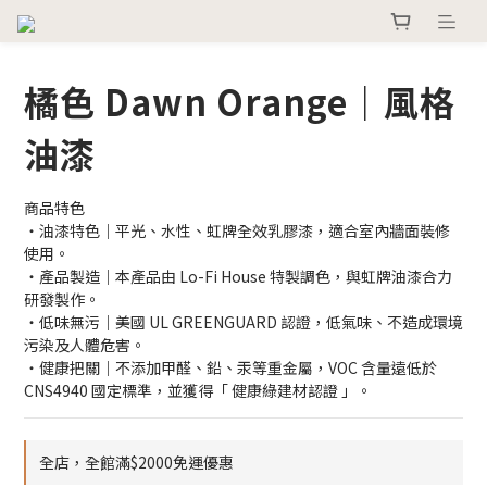
橘色 Dawn Orange｜風格
油漆
商品特色
・油漆特色｜平光、水性、虹牌全效乳膠漆，適合室內牆面裝修
使用。
・產品製造｜本產品由 Lo-Fi House 特製調色，與虹牌油漆合力
研發製作。
・低味無污｜美國 UL GREENGUARD 認證，低氣味、不造成環境
污染及人體危害。
・健康把關｜不添加甲醛、鉛、汞等重金屬，VOC 含量遠低於 
CNS4940 國定標準，並獲得「 健康綠建材認證 」。
全店，全館滿$2000免運優惠