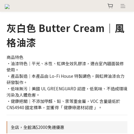
灰白色 Butter Cream｜風
格油漆
商品特色
・油漆特色｜平光、水性、虹牌全效乳膠漆，適合室內牆面裝修
使用。
・產品製造｜本產品由 Lo-Fi House 特製調色，與虹牌油漆合力
研發製作。
・低味無污｜美國 UL GREENGUARD 認證，低氣味、不造成環境
污染及人體危害。
・健康把關｜不添加甲醛、鉛、汞等重金屬，VOC 含量遠低於 
CNS4940 國定標準，並獲得「 健康綠建材認證 」。
全店，全館滿$2000免運優惠