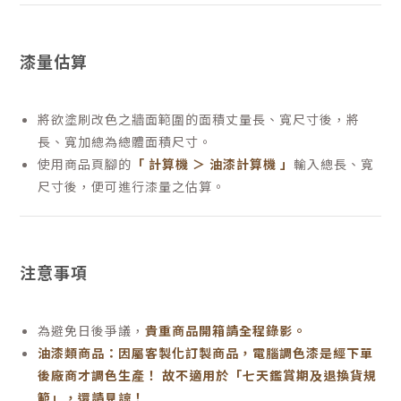
漆量估算
將欲塗刷改色之牆面範圍的面積丈量長、寬尺寸後，將
長、寬加總為總體面積尺寸。
使用商品頁腳的
「 計算機 ＞ 油漆計算機 」
輸入總長、寬
尺寸後，便可進行漆量之估算。
注意事項
為避免日後爭議，
貴重商品開箱請全程錄影。
油漆類商品：因屬客製化訂製商品，電腦調色漆是經下單
後廠商才調色生產！ 故不適用於「七天鑑賞期及退換貨規
範」，還請見諒！