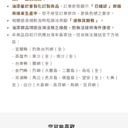
油漆屬於客製化訂製商品
，訂單狀態顯示
「 已確認 」即廠
商接單生產中
，恕不接受訂單修改、更換色號之要求。
相關退貨規範及時程請洽頁腳
「 退換貨服務 」
。
油漆類品項因台灣法規之緣故，恕無法提供海外運送。
本商品目前只供應台灣本島寄送，但尚無法運送至下方地
區：
- 宜蘭縣｜釣魚台列嶼 ( 全 )
- 高雄市｜東沙 ( 全 )、南沙 ( 全 )
- 台東縣｜蘭嶼 ( 全 )
- 金門縣｜烈嶼 ( 大膽島、二膽島 )、烏坵 ( 全 )
- 澎湖縣｜馬公 ( 虎井島、桶盤島 )、望安 ( 全 )、七美 (
全 )、白沙 ( 大倉嶼、員貝嶼、鳥嶼、吉貝嶼 )
您可能喜歡...