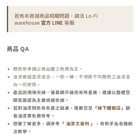
若有本商城商品相關問題，請洽 Lo-Fi
warehouse
官方 LINE
客服
商品 QA
顏色參考請以商品圖之色票為主。
油漆套組並非混合，一色一桶，不得將不同顏色之油漆混
合一同使用。
產品因現場光線、螢幕顯示器而有所差異，建議以整體空
間氛圍感為主要挑選依據。
若對油漆顏色有色差之疑慮，推薦您至
「線下體驗店」
觀
看油漆實色做參考。
想要了解更多，請參考
「 油漆文章列 」
，有新手及各種刷
法教學。