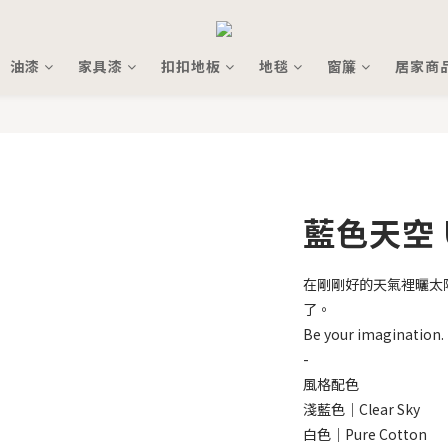
油漆
家具漆
扣扣地板
地毯
窗簾
居家商
藍色天空
在剛剛好的天氣裡曬太
了。
Be your imagination.
-
風格配色
淺藍色｜Clear Sky
白色｜Pure Cotton