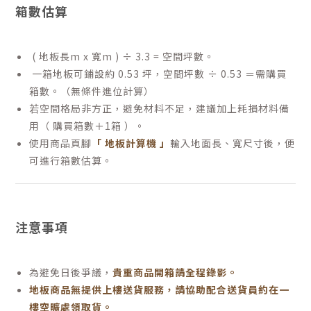
箱數估算
( 地板長m x 寬m ) ÷ 3.3 = 空間坪數。
一箱地板可鋪設約 0.53 坪，空間坪數 ÷ 0.53 ＝需購買
箱數。（無條件進位計算）
若空間格局非方正，避免材料不足，建議加上耗損材料備
用（ 購買箱數＋1箱 ）。
使用商品頁腳
「 地板計算機 」
輸入地面長、寬尺寸後，便
可進行箱數估算。
注意事項
為避免日後爭議，
貴重商品開箱請全程錄影。
地板商品無提供上樓送貨服務，請協助配合送貨員約在一
樓空曠處領取貨。