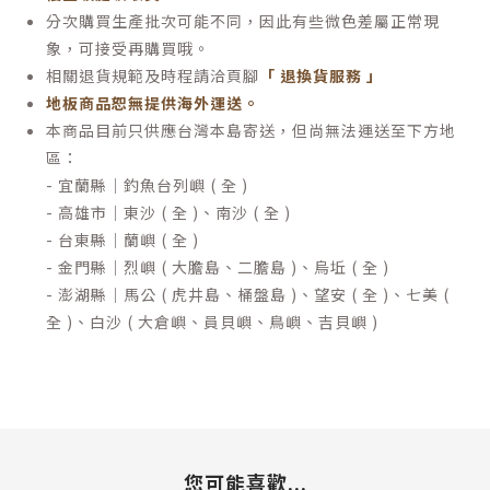
分次購買生產批次可能不同，因此有些微色差屬正常現
象，可接受再購買哦。
相關退貨規範及時程請洽頁腳
「 退換貨服務 」
地板商品恕無提供海外運送。
本商品目前只供應台灣本島寄送，但尚無法運送至下方地
區：
- 宜蘭縣｜釣魚台列嶼 ( 全 )
- 高雄市｜東沙 ( 全 )、南沙 ( 全 )
- 台東縣｜蘭嶼 ( 全 )
- 金門縣｜烈嶼 ( 大膽島、二膽島 )、烏坵 ( 全 )
- 澎湖縣｜馬公 ( 虎井島、桶盤島 )、望安 ( 全 )、七美 (
全 )、白沙 ( 大倉嶼、員貝嶼、鳥嶼、吉貝嶼 )
您可能喜歡...