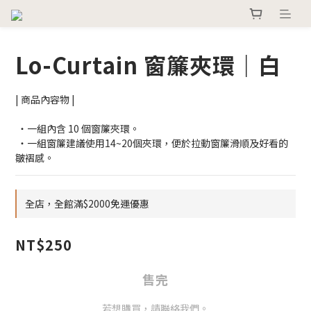
Lo-Curtain 窗簾夾環｜白
| 商品內容物 |
 ・一組內含 10 個窗簾夾環。
 ・一組窗簾建議使用14~20個夾環，便於拉動窗簾滑順及好看的
皺褶感。
全店，全館滿$2000免運優惠
NT$250
售完
若想購買，請聯絡我們。