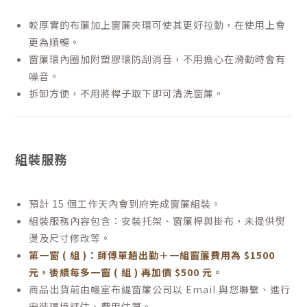
較厚實的布簾加上窗簾夾環可使其更好拉動，在使用上會
更為順暢。
窗簾環內圈加附塑膠環防刮消音，不用擔心在滑動時會有
噪音。
拆卸方便，不用將桿子取下即可清洗窗簾。
組裝服務
預計 15 個工作天內會到府完成窗簾組裝。
組裝服務內容包含：安裝托架、窗簾桿與掛布，未提供熨
燙及尺寸修改等。
第一窗 ( 組 )：師傅單趟出勤＋一組窗簾費用為 $1500
元，後續每多一窗 ( 組 ) 再加價 $500 元。
商品出貨前由幔室布緹窗簾公司以 Email 與您聯繫、進行
安裝環境評估、費用估算。