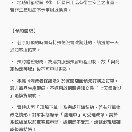
地毯紙箱經開封後，因屬日用品有衛生安全之考量，
若非生產瑕疵不予申辦退換貨。
【 預約體驗 】
若原訂預約時間有特殊情況需改期赴約，請提前一天
通知客服協商。
預約體驗服務，為購買服務預留時程限制，故
「 與商
家約定時程」
後不可申辦退款。
根據《消費者保護法》於實體店面預先訂購之訂單，
若非商品生產瑕疵，不適用於網路通訊交易「 七天鑑賞期
」退換貨規範。
實體店面
「 現場下單 」及完成訂購契約
，若有訂單修
改之情形，訂單狀態顯示
「 處理中 」可受理改單
，請於
系統結單以前至客服申辦，逾期恕不受理，請務必現場確
認後再結帳！