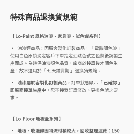
特殊商品退換貨規範
【 Lo-Paint 風格油漆、家具漆、試色罐系列 】
油漆類商品：因屬客製化訂製商品，「 電腦調色漆 」
使用白色原漿滴定客戶下單指定油漆色號之色漿後調製生
產而成。為確保油漆顏色品質，廠商於接單後才調色生
產！故不適用於「 七天鑑賞期 」退換貨規範。
油漆屬於客製化訂製商品
，訂單狀態顯示
「 已確認 」
即廠商接單生產中
，恕不接受訂單修改、更換色號之要
求。
【 Lo-Floor 地板全系列 】
地板、收邊條因物流材積較大，回收整理運費：150