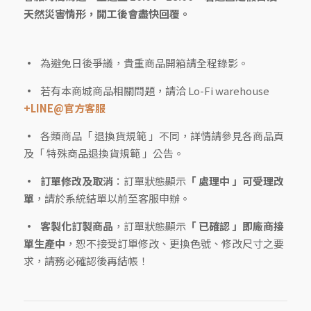
天然災害情形，開工後會盡快回覆。
為避免日後爭議，貴重商品開箱請全程錄影。
若有本商城商品相關問題，請洽 Lo-Fi warehouse
+LINE@官方客服
各類商品「 退換貨規範 」不同，詳情請參見各商品頁
及「 特殊商品退換貨規範 」公告。
訂單修改及取消
：訂單狀態顯示
「 處理中 」可受理改
單
，請於系統結單以前至客服申辦。
客製化訂製商品
，訂單狀態顯示
「 已確認 」即廠商接
單生產中
，恕不接受訂單修改、更換色號、修改尺寸之要
求，請務必確認後再結帳！