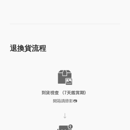
退換貨流程
到貨檢查 （7天鑑賞期）
開箱請錄影📷
→